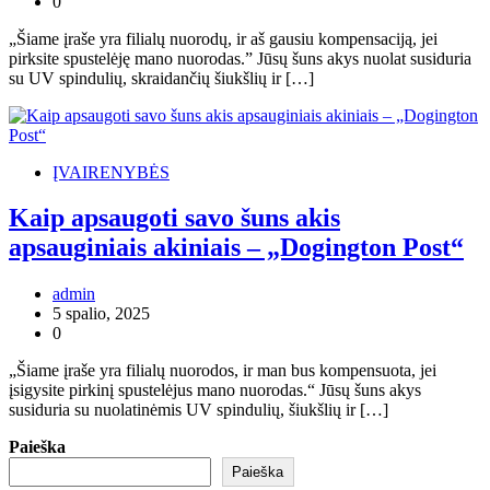
0
„Šiame įraše yra filialų nuorodų, ir aš gausiu kompensaciją, jei
pirksite spustelėję mano nuorodas.” Jūsų šuns akys nuolat susiduria
su UV spindulių, skraidančių šiukšlių ir […]
ĮVAIRENYBĖS
Kaip apsaugoti savo šuns akis
apsauginiais akiniais – „Dogington Post“
admin
5 spalio, 2025
0
„Šiame įraše yra filialų nuorodos, ir man bus kompensuota, jei
įsigysite pirkinį spustelėjus mano nuorodas.“ Jūsų šuns akys
susiduria su nuolatinėmis UV spindulių, šiukšlių ir […]
Paieška
Paieška