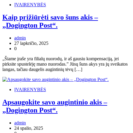
ĮVAIRENYBĖS
Kaip prižiūrėti savo šuns akis –
„Dogington Post“.
admin
27 lapkričio, 2025
0
„Šiame įraše yra filialų nuorodų, ir aš gausiu kompensaciją, jei
pirksite spustelėję mano nuorodas.” Jūsų šuns akys yra jų sveikatos
langas, tačiau daugelis augintinių tėvų […]
ĮVAIRENYBĖS
Apsaugokite savo augintinio akis –
„Dogington Post“.
admin
24 spalio, 2025