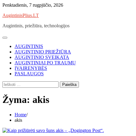
Skip
Penktadienis, 7 rugpjūčio, 2026
to
AugintinisPlius.LT
content
Augintinis, priežiūra, technologijos
AUGINTINIS
AUGINTINIO PRIEŽIŪRA
AUGINTINIO SVEIKATA
AUGINTINIAI PO TRAUMŲ
ĮVAIRENYBĖS
PASLAUGOS
Ieškoti:
Žyma:
akis
Home
akis