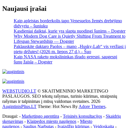
Naujausi įrašai
Kaip apleistas borderkolis tapo Venesuelos žemės drebėjimo
didvyriu – šuniuku
Kasdieniai daiktai, kurie yra slapta nuodingi šunims – Dogster
Why Modern Dog Care is Quietly Shifting From Treatment to
Lifespan Stewardship — Dogster
Paklauskite daktaro Paolos – mano „Husky-Lab“ vis veržiasi į
pietų dėžutes! (2026 m. liepos 27 d.) – Šuo
Kaip NASA raketų mokslininkas išrado geresnį, saugesnį
šunų žaislą – Dogster
WEBSTUDIO.LT
© SKAITMENINIO MARKETINGO
PASLAUGOS. SEO tekstų rašymas, turinio kūrimas, straipsnių
rašymas ir talpinimas į mūsų valdomas svetaines. 2026
AugintinisPlius.LT
Theme: Hot News By
Adore Themes
.
Draugai: -
Marketingo agentūra
-
Teisinės konsultacijos
-
Skaidrių
skenavimas
-
Klaipedos miesto naujienos
-
Miesto
naujienos
-
Saulius Narbutas
-
Įvaizdžio kūrimas
-
Veidoskaita
-