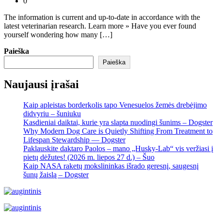
0
The information is current and up-to-date in accordance with the
latest veterinarian research. Learn more » Have you ever found
yourself wondering how many […]
Paieška
Paieška
Naujausi įrašai
Kaip apleistas borderkolis tapo Venesuelos žemės drebėjimo
didvyriu – šuniuku
Kasdieniai daiktai, kurie yra slapta nuodingi šunims – Dogster
Why Modern Dog Care is Quietly Shifting From Treatment to
Lifespan Stewardship — Dogster
Paklauskite daktaro Paolos – mano „Husky-Lab“ vis veržiasi į
pietų dėžutes! (2026 m. liepos 27 d.) – Šuo
Kaip NASA raketų mokslininkas išrado geresnį, saugesnį
šunų žaislą – Dogster