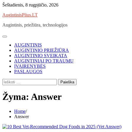
Skip
Šeštadienis, 8 rugpjūčio, 2026
to
AugintinisPlius.LT
content
Augintinis, priežiūra, technologijos
AUGINTINIS
AUGINTINIO PRIEŽIŪRA
AUGINTINIO SVEIKATA
AUGINTINIAI PO TRAUMŲ
ĮVAIRENYBĖS
PASLAUGOS
Ieškoti:
Žyma:
Answer
Home
Answer