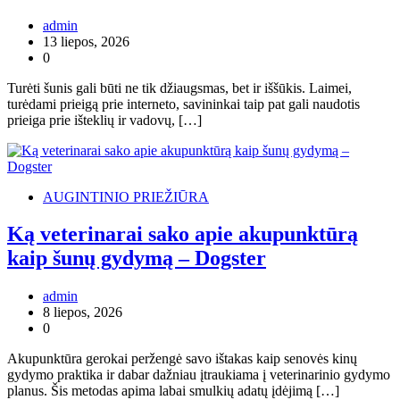
admin
13 liepos, 2026
0
Turėti šunis gali būti ne tik džiaugsmas, bet ir iššūkis. Laimei,
turėdami prieigą prie interneto, savininkai taip pat gali naudotis
prieiga prie išteklių ir vadovų, […]
AUGINTINIO PRIEŽIŪRA
Ką veterinarai sako apie akupunktūrą
kaip šunų gydymą – Dogster
admin
8 liepos, 2026
0
Akupunktūra gerokai peržengė savo ištakas kaip senovės kinų
gydymo praktika ir dabar dažniau įtraukiama į veterinarinio gydymo
planus. Šis metodas apima labai smulkių adatų įdėjimą […]