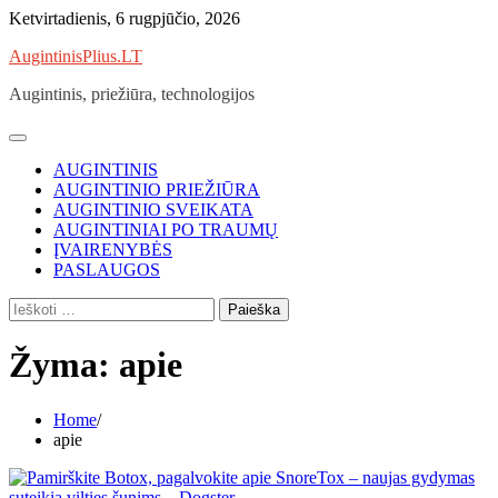
Skip
Ketvirtadienis, 6 rugpjūčio, 2026
to
AugintinisPlius.LT
content
Augintinis, priežiūra, technologijos
AUGINTINIS
AUGINTINIO PRIEŽIŪRA
AUGINTINIO SVEIKATA
AUGINTINIAI PO TRAUMŲ
ĮVAIRENYBĖS
PASLAUGOS
Ieškoti:
Žyma:
apie
Home
apie