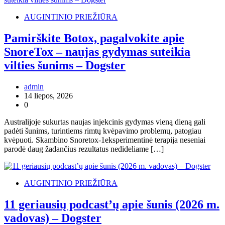
AUGINTINIO PRIEŽIŪRA
Pamirškite Botox, pagalvokite apie
SnoreTox – naujas gydymas suteikia
vilties šunims – Dogster
admin
14 liepos, 2026
0
Australijoje sukurtas naujas injekcinis gydymas vieną dieną gali
padėti šunims, turintiems rimtų kvėpavimo problemų, patogiau
kvėpuoti. Skambino Snoretox-1eksperimentinė terapija neseniai
parodė daug žadančius rezultatus nedideliame […]
AUGINTINIO PRIEŽIŪRA
11 geriausių podcast’ų apie šunis (2026 m.
vadovas) – Dogster