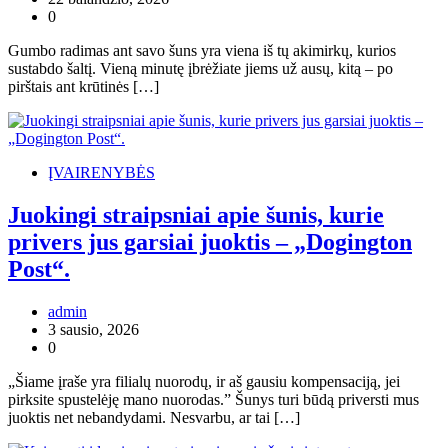
0
Gumbo radimas ant savo šuns yra viena iš tų akimirkų, kurios
sustabdo šaltį. Vieną minutę įbrėžiate jiems už ausų, kitą – po
pirštais ant krūtinės […]
ĮVAIRENYBĖS
Juokingi straipsniai apie šunis, kurie
privers jus garsiai juoktis – „Dogington
Post“.
admin
3 sausio, 2026
0
„Šiame įraše yra filialų nuorodų, ir aš gausiu kompensaciją, jei
pirksite spustelėję mano nuorodas.” Šunys turi būdą priversti mus
juoktis net nebandydami. Nesvarbu, ar tai […]