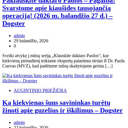
Paklauskite daktaro Paolos – Pagalba!
Svarstome apie kiaušides tausojančią
operaciją! (2026 m. balandžio 27 d.) –
Dogster
admin
29 balandžio, 2026
0
Sveiki atvykę į mūsų seriją „Klauskite daktaro Paolos“, kur
kiekvieną pirmadienį teikiame ekspertų patarimus tiesiai iš Dr. Paola
Cuevas (MVZ), kad padėtume mūsų skaitytojams geriau […]
AUGINTINIO PRIEŽIŪRA
Ką kiekvienas šuns savininkas turėtų
žinoti apie guzelius ir iškilimus – Dogster
admin
22 balandžio, 2026