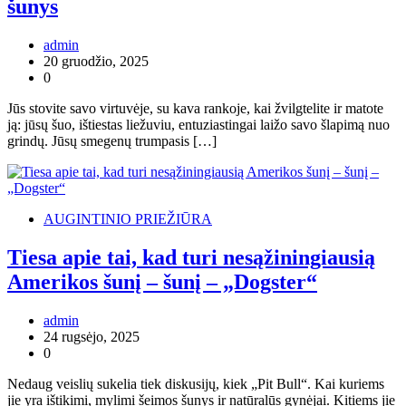
šunys
admin
20 gruodžio, 2025
0
Jūs stovite savo virtuvėje, su kava rankoje, kai žvilgtelite ir matote
ją: jūsų šuo, ištiestas liežuviu, entuziastingai laižo savo šlapimą nuo
grindų. Jūsų smegenų trumpasis […]
AUGINTINIO PRIEŽIŪRA
Tiesa apie tai, kad turi nesąžiningiausią
Amerikos šunį – šunį – „Dogster“
admin
24 rugsėjo, 2025
0
Nedaug veislių sukelia tiek diskusijų, kiek „Pit Bull“. Kai kuriems
jie yra ištikimi, mylimi šeimos šunys ir natūralūs gynėjai. Kitiems jie