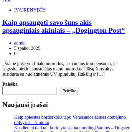
ĮVAIRENYBĖS
Kaip apsaugoti savo šuns akis
apsauginiais akiniais – „Dogington Post“
admin
5 spalio, 2025
0
„Šiame įraše yra filialų nuorodos, ir man bus kompensuota, jei
įsigysite pirkinį spustelėjus mano nuorodas.“ Jūsų šuns akys
susiduria su nuolatinėmis UV spindulių, šiukšlių ir […]
Paieška
Paieška
Naujausi įrašai
Kaip apleistas borderkolis tapo Venesuelos žemės drebėjimo
didvyriu – šuniuku
Kasdieniai daiktai, kurie yra slapta nuodingi šunims – Dogster