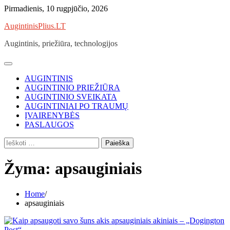
Skip
Pirmadienis, 10 rugpjūčio, 2026
to
AugintinisPlius.LT
content
Augintinis, priežiūra, technologijos
AUGINTINIS
AUGINTINIO PRIEŽIŪRA
AUGINTINIO SVEIKATA
AUGINTINIAI PO TRAUMŲ
ĮVAIRENYBĖS
PASLAUGOS
Ieškoti:
Žyma:
apsauginiais
Home
apsauginiais