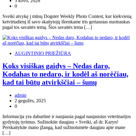
5 kovo, 2026
0
Sveiki atvykę į mūsų Dogster Weekly Photo Contest, kur kiekvieną
ketvirtadienį iš savo skaitytojų išrenkame tris geriausias nuotraukas
pagal tos savaitės temą. Šios savaitės tema […]
AUGINTINIO PRIEŽIŪRA
Koks visiškas gaidys – Nedas daro,
Kodahas to nedaro, ir kodėl aš norėčiau,
kad tai būtų atvirkščiai – šunų
admin
2 gegužės, 2025
0
Informacija yra dabartinė ir naujausia pagal naujausius veterinarijos
gydytojų tyrimus. Sužinokite daugiau » Sveiki, aš dr. Karyn!
Perskaitykite mano įžangą, kad sužinotumėte daugiau apie mane
[…]