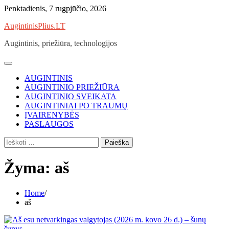
Skip
Penktadienis, 7 rugpjūčio, 2026
to
AugintinisPlius.LT
content
Augintinis, priežiūra, technologijos
AUGINTINIS
AUGINTINIO PRIEŽIŪRA
AUGINTINIO SVEIKATA
AUGINTINIAI PO TRAUMŲ
ĮVAIRENYBĖS
PASLAUGOS
Ieškoti:
Žyma:
aš
Home
aš