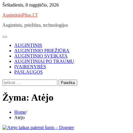
Skip
Šeštadienis, 8 rugpjūčio, 2026
to
AugintinisPlius.LT
content
Augintinis, priežiūra, technologijos
AUGINTINIS
AUGINTINIO PRIEŽIŪRA
AUGINTINIO SVEIKATA
AUGINTINIAI PO TRAUMŲ
ĮVAIRENYBĖS
PASLAUGOS
Ieškoti:
Žyma:
Atėjo
Home
Atėjo