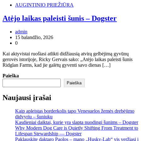
AUGINTINIO PRIEŽIŪRA
Atėjo laikas paleisti šunis – Dogster
admin
15 balandžio, 2026
0
Kai aktyvistai ruošiasi atlikti didžiausią atvirą gelbėjimą gyvūnų
gerovės istorijoje, Ricky Gervais sako: „Atėjo laikas paleisti šunis
Ridglan Farms, kad jie galėtų gyventi savo dienas […]
Paieška
Paieška
Naujausi įrašai
Kaip apleistas borderkolis tapo Venesuelos žemės drebėjimo
didvyriu – šuniuku
Kasdieniai daiktai, kurie yra slapta nuodingi šunims – Dogster
Why Modern Dog Care is Quietly Shifting From Treatment to
Lifespan Stewardship — Dogster
Paklauskite daktaro Paolos – mano „Husky-Lab“ vis veržiasi į