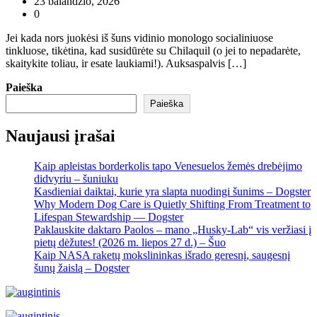
23 balandžio, 2026
0
Jei kada nors juokėsi iš šuns vidinio monologo socialiniuose
tinkluose, tikėtina, kad susidūrėte su Chilaquil (o jei to nepadarėte,
skaitykite toliau, ir esate laukiami!). Auksaspalvis […]
Paieška
Paieška
Naujausi įrašai
Kaip apleistas borderkolis tapo Venesuelos žemės drebėjimo
didvyriu – šuniuku
Kasdieniai daiktai, kurie yra slapta nuodingi šunims – Dogster
Why Modern Dog Care is Quietly Shifting From Treatment to
Lifespan Stewardship — Dogster
Paklauskite daktaro Paolos – mano „Husky-Lab“ vis veržiasi į
pietų dėžutes! (2026 m. liepos 27 d.) – Šuo
Kaip NASA raketų mokslininkas išrado geresnį, saugesnį
šunų žaislą – Dogster