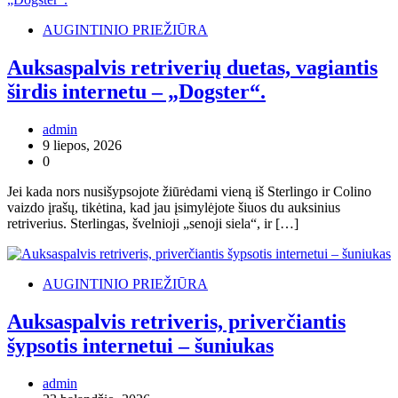
AUGINTINIO PRIEŽIŪRA
Auksaspalvis retriverių duetas, vagiantis
širdis internetu – „Dogster“.
admin
9 liepos, 2026
0
Jei kada nors nusišypsojote žiūrėdami vieną iš Sterlingo ir Colino
vaizdo įrašų, tikėtina, kad jau įsimylėjote šiuos du auksinius
retriverius. Sterlingas, švelnioji „senoji siela“, ir […]
AUGINTINIO PRIEŽIŪRA
Auksaspalvis retriveris, priverčiantis
šypsotis internetui – šuniukas
admin