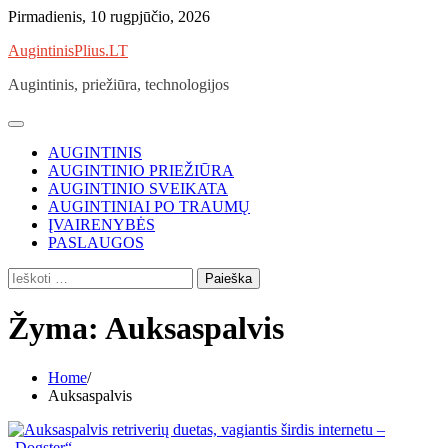
Skip
Pirmadienis, 10 rugpjūčio, 2026
to
AugintinisPlius.LT
content
Augintinis, priežiūra, technologijos
AUGINTINIS
AUGINTINIO PRIEŽIŪRA
AUGINTINIO SVEIKATA
AUGINTINIAI PO TRAUMŲ
ĮVAIRENYBĖS
PASLAUGOS
Ieškoti:
Žyma:
Auksaspalvis
Home
Auksaspalvis