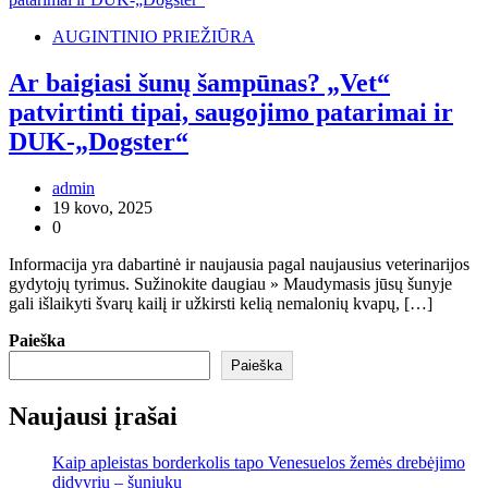
AUGINTINIO PRIEŽIŪRA
Ar baigiasi šunų šampūnas? „Vet“
patvirtinti tipai, saugojimo patarimai ir
DUK-„Dogster“
admin
19 kovo, 2025
0
Informacija yra dabartinė ir naujausia pagal naujausius veterinarijos
gydytojų tyrimus. Sužinokite daugiau » Maudymasis jūsų šunyje
gali išlaikyti švarų kailį ir užkirsti kelią nemalonių kvapų, […]
Paieška
Paieška
Naujausi įrašai
Kaip apleistas borderkolis tapo Venesuelos žemės drebėjimo
didvyriu – šuniuku