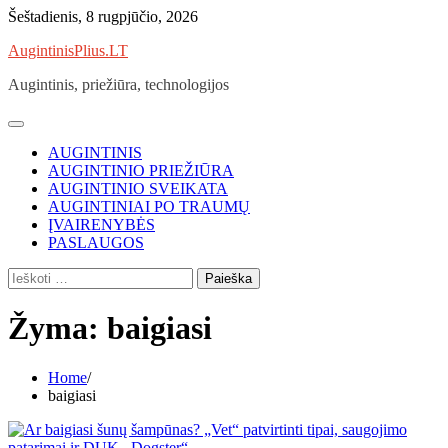
Skip
Šeštadienis, 8 rugpjūčio, 2026
to
AugintinisPlius.LT
content
Augintinis, priežiūra, technologijos
AUGINTINIS
AUGINTINIO PRIEŽIŪRA
AUGINTINIO SVEIKATA
AUGINTINIAI PO TRAUMŲ
ĮVAIRENYBĖS
PASLAUGOS
Ieškoti:
Žyma:
baigiasi
Home
baigiasi