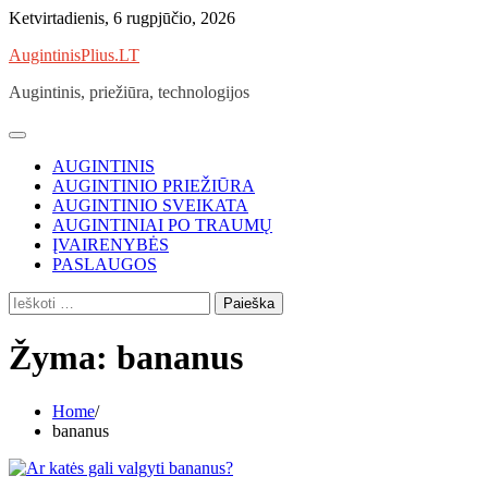
Skip
Ketvirtadienis, 6 rugpjūčio, 2026
to
AugintinisPlius.LT
content
Augintinis, priežiūra, technologijos
AUGINTINIS
AUGINTINIO PRIEŽIŪRA
AUGINTINIO SVEIKATA
AUGINTINIAI PO TRAUMŲ
ĮVAIRENYBĖS
PASLAUGOS
Ieškoti:
Žyma:
bananus
Home
bananus