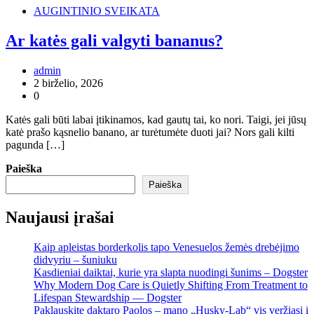
AUGINTINIO SVEIKATA
Ar katės gali valgyti bananus?
admin
2 birželio, 2026
0
Katės gali būti labai įtikinamos, kad gautų tai, ko nori. Taigi, jei jūsų
katė prašo kąsnelio banano, ar turėtumėte duoti jai? Nors gali kilti
pagunda […]
Paieška
Paieška
Naujausi įrašai
Kaip apleistas borderkolis tapo Venesuelos žemės drebėjimo
didvyriu – šuniuku
Kasdieniai daiktai, kurie yra slapta nuodingi šunims – Dogster
Why Modern Dog Care is Quietly Shifting From Treatment to
Lifespan Stewardship — Dogster
Paklauskite daktaro Paolos – mano „Husky-Lab“ vis veržiasi į