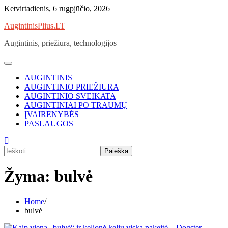
Skip
Ketvirtadienis, 6 rugpjūčio, 2026
to
AugintinisPlius.LT
content
Augintinis, priežiūra, technologijos
AUGINTINIS
AUGINTINIO PRIEŽIŪRA
AUGINTINIO SVEIKATA
AUGINTINIAI PO TRAUMŲ
ĮVAIRENYBĖS
PASLAUGOS
Ieškoti:
Žyma:
bulvė
Home
bulvė