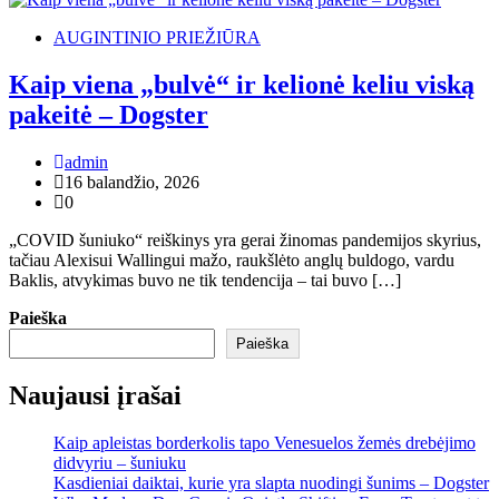
AUGINTINIO PRIEŽIŪRA
Kaip viena „bulvė“ ir kelionė keliu viską
pakeitė – Dogster
admin
16 balandžio, 2026
0
„COVID šuniuko“ reiškinys yra gerai žinomas pandemijos skyrius,
tačiau Alexisui Wallingui mažo, raukšlėto anglų buldogo, vardu
Baklis, atvykimas buvo ne tik tendencija – tai buvo […]
Paieška
Paieška
Naujausi įrašai
Kaip apleistas borderkolis tapo Venesuelos žemės drebėjimo
didvyriu – šuniuku
Kasdieniai daiktai, kurie yra slapta nuodingi šunims – Dogster