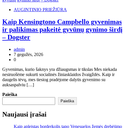
AUGINTINIO PRIEŽIŪRA
Kaip Kensingtono Campbello gyvenimas
ir palikimas pakeitė gyvūnų gynimo širdį
– Dogster
admin
7 gegužės, 2026
0
Gyvenimas, kurio šaknys yra džiaugsmas ir tikslas Mes niekada
nesiruošėme sukurti socialinės žiniasklaidos žvaigždės. Kaip ir
daugelis tėvų, mes tiesiog pradėjome dalytis gyvenimo su
auksaspalviu […]
Paieška
Paieška
Naujausi įrašai
Kaip apleistas borderkolis tapo Venesuelos žemės drebėjimo