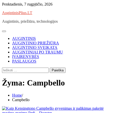
Skip
Penktadienis, 7 rugpjūčio, 2026
to
AugintinisPlius.LT
content
Augintinis, priežiūra, technologijos
AUGINTINIS
AUGINTINIO PRIEŽIŪRA
AUGINTINIO SVEIKATA
AUGINTINIAI PO TRAUMŲ
ĮVAIRENYBĖS
PASLAUGOS
Ieškoti:
Žyma:
Campbello
Home
Campbello