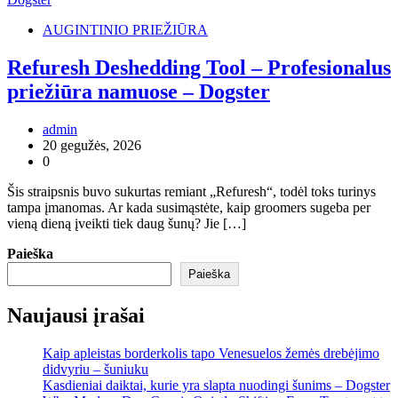
AUGINTINIO PRIEŽIŪRA
Refuresh Deshedding Tool – Profesionalus
priežiūra namuose – Dogster
admin
20 gegužės, 2026
0
Šis straipsnis buvo sukurtas remiant „Refuresh“, todėl toks turinys
tampa įmanomas. Ar kada susimąstėte, kaip groomers sugeba per
vieną dieną įveikti tiek daug šunų? Jie […]
Paieška
Paieška
Naujausi įrašai
Kaip apleistas borderkolis tapo Venesuelos žemės drebėjimo
didvyriu – šuniuku
Kasdieniai daiktai, kurie yra slapta nuodingi šunims – Dogster