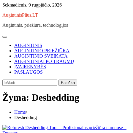
Skip
Sekmadienis, 9 rugpjūčio, 2026
to
AugintinisPlius.LT
content
Augintinis, priežiūra, technologijos
AUGINTINIS
AUGINTINIO PRIEŽIŪRA
AUGINTINIO SVEIKATA
AUGINTINIAI PO TRAUMŲ
ĮVAIRENYBĖS
PASLAUGOS
Ieškoti:
Žyma:
Deshedding
Home
Deshedding