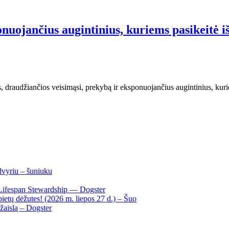
nuojančius augintinius, kuriems pasikeitė i
 draudžiančios veisimąsi, prekybą ir eksponuojančius augintinius, kurie
dvyriu – šuniuku
Lifespan Stewardship — Dogster
ietų dėžutes! (2026 m. liepos 27 d.) – Šuo
žaislą – Dogster