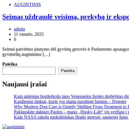
AUGINTINIS
Seimas uždraudė veisimą, prekybą ir ekspo
admin
11 vasario, 2025
0
Seimai patvirtino įstatymo dėl gyvūnų gerovės ir Parlamento apsaugos,
gyvūnėlių augintinius […]
Paieška
Paieška
Naujausi įrašai
Kaip apleistas borderkolis tapo Venesuelos žemės drebėjimo di
Kasdieniai daiktai, kurie yra slapta nuodingi šunims – Dogster
Why Modern Dog Care is Quietly Shifting From Treatment to 
Paklauskite daktaro Paolos – mano „Husky-Lab“ vis veržiasi į p
Kaip NASA raketų mokslininkas išrado geresnį, saugesnį šunų 