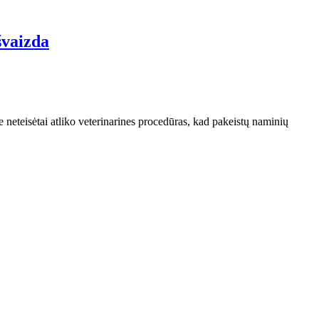
švaizda
 neteisėtai atliko veterinarines procedūras, kad pakeistų naminių