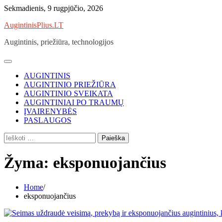
Skip
Sekmadienis, 9 rugpjūčio, 2026
to
AugintinisPlius.LT
content
Augintinis, priežiūra, technologijos
AUGINTINIS
AUGINTINIO PRIEŽIŪRA
AUGINTINIO SVEIKATA
AUGINTINIAI PO TRAUMŲ
ĮVAIRENYBĖS
PASLAUGOS
Ieškoti:
Žyma:
eksponuojančius
Home
eksponuojančius