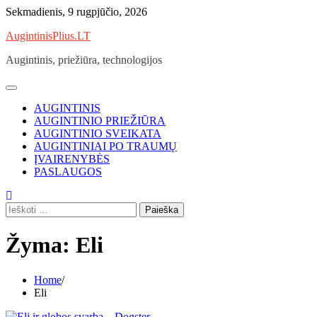
Skip
Sekmadienis, 9 rugpjūčio, 2026
to
AugintinisPlius.LT
content
Augintinis, priežiūra, technologijos
AUGINTINIS
AUGINTINIO PRIEŽIŪRA
AUGINTINIO SVEIKATA
AUGINTINIAI PO TRAUMŲ
ĮVAIRENYBĖS
PASLAUGOS
Ieškoti:
Žyma:
Eli
Home
Eli