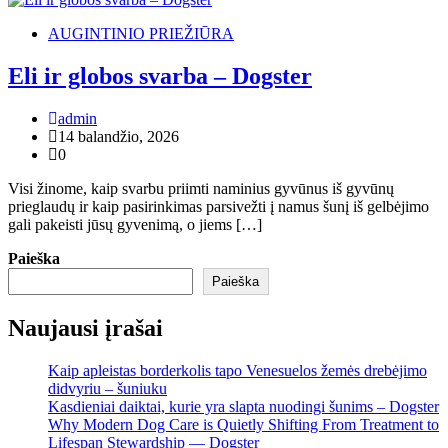
AUGINTINIO PRIEŽIŪRA
Eli ir globos svarba – Dogster
admin
14 balandžio, 2026
0
Visi žinome, kaip svarbu priimti naminius gyvūnus iš gyvūnų
prieglaudų ir kaip pasirinkimas parsivežti į namus šunį iš gelbėjimo
gali pakeisti jūsų gyvenimą, o jiems […]
Paieška
Paieška
Naujausi įrašai
Kaip apleistas borderkolis tapo Venesuelos žemės drebėjimo
didvyriu – šuniuku
Kasdieniai daiktai, kurie yra slapta nuodingi šunims – Dogster
Why Modern Dog Care is Quietly Shifting From Treatment to
Lifespan Stewardship — Dogster