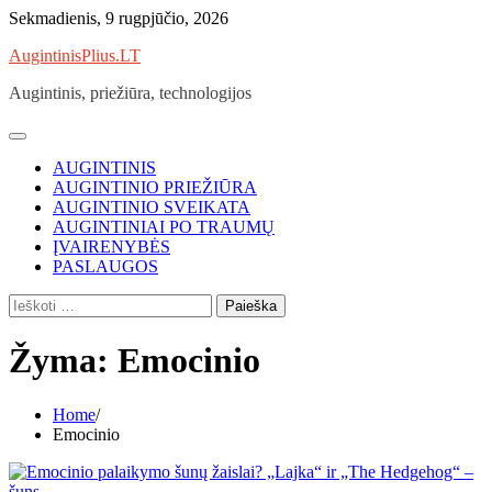
Skip
Sekmadienis, 9 rugpjūčio, 2026
to
AugintinisPlius.LT
content
Augintinis, priežiūra, technologijos
AUGINTINIS
AUGINTINIO PRIEŽIŪRA
AUGINTINIO SVEIKATA
AUGINTINIAI PO TRAUMŲ
ĮVAIRENYBĖS
PASLAUGOS
Ieškoti:
Žyma:
Emocinio
Home
Emocinio