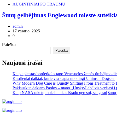
AUGINTINIAI PO TRAUMŲ
Šunų gelbėjimas Englewood mieste suteikia
admin
17 vasario, 2025
0
Paieška
Paieška
Naujausi įrašai
Kaip apleistas borderkolis tapo Venesuelos žemės drebėjimo di
Kasdieniai daiktai, kurie yra slapta nuodingi šunims – Dogster
Why Modern Dog Care is Quietly Shifting From Treatment to 
Paklauskite daktaro Paolos – mano „Husky-Lab“ vis veržiasi į p
Kaip NASA raketų mokslininkas išrado geresnį, saugesnį šunų 