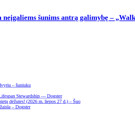
 neįgaliems šunims antrą galimybę – „Walk
dvyriu – šuniuku
Lifespan Stewardship — Dogster
ietų dėžutes! (2026 m. liepos 27 d.) – Šuo
žaislą – Dogster