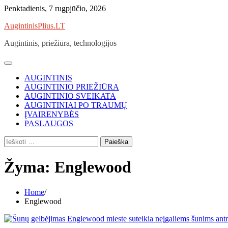
Skip
Penktadienis, 7 rugpjūčio, 2026
to
AugintinisPlius.LT
content
Augintinis, priežiūra, technologijos
AUGINTINIS
AUGINTINIO PRIEŽIŪRA
AUGINTINIO SVEIKATA
AUGINTINIAI PO TRAUMŲ
ĮVAIRENYBĖS
PASLAUGOS
Ieškoti:
Žyma:
Englewood
Home
Englewood