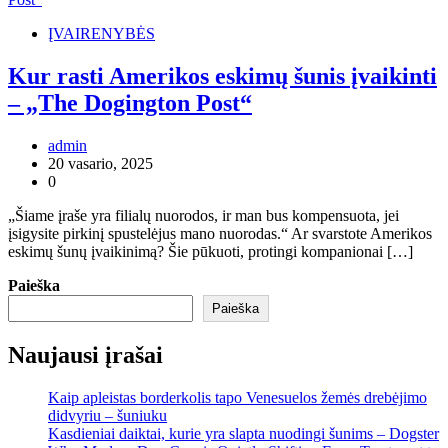
ĮVAIRENYBĖS
Kur rasti Amerikos eskimų šunis įvaikinti
– „The Dogington Post“
admin
20 vasario, 2025
0
„Šiame įraše yra filialų nuorodos, ir man bus kompensuota, jei
įsigysite pirkinį spustelėjus mano nuorodas.“ Ar svarstote Amerikos
eskimų šunų įvaikinimą? Šie pūkuoti, protingi kompanionai […]
Paieška
Paieška
Naujausi įrašai
Kaip apleistas borderkolis tapo Venesuelos žemės drebėjimo
didvyriu – šuniuku
Kasdieniai daiktai, kurie yra slapta nuodingi šunims – Dogster