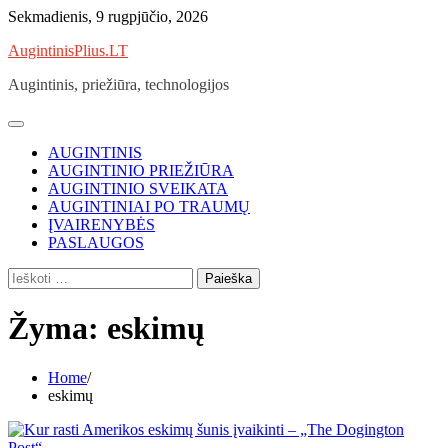
Skip
Sekmadienis, 9 rugpjūčio, 2026
to
AugintinisPlius.LT
content
Augintinis, priežiūra, technologijos
AUGINTINIS
AUGINTINIO PRIEŽIŪRA
AUGINTINIO SVEIKATA
AUGINTINIAI PO TRAUMŲ
ĮVAIRENYBĖS
PASLAUGOS
Ieškoti:
Žyma:
eskimų
Home
eskimų