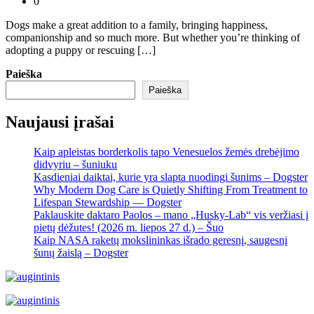
0
Dogs make a great addition to a family, bringing happiness,
companionship and so much more. But whether you’re thinking of
adopting a puppy or rescuing […]
Paieška
Paieška
Naujausi įrašai
Kaip apleistas borderkolis tapo Venesuelos žemės drebėjimo
didvyriu – šuniuku
Kasdieniai daiktai, kurie yra slapta nuodingi šunims – Dogster
Why Modern Dog Care is Quietly Shifting From Treatment to
Lifespan Stewardship — Dogster
Paklauskite daktaro Paolos – mano „Husky-Lab“ vis veržiasi į
pietų dėžutes! (2026 m. liepos 27 d.) – Šuo
Kaip NASA raketų mokslininkas išrado geresnį, saugesnį
šunų žaislą – Dogster