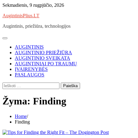
Skip
Sekmadienis, 9 rugpjūčio, 2026
to
AugintinisPlius.LT
content
Augintinis, priežiūra, technologijos
AUGINTINIS
AUGINTINIO PRIEŽIŪRA
AUGINTINIO SVEIKATA
AUGINTINIAI PO TRAUMŲ
ĮVAIRENYBĖS
PASLAUGOS
Ieškoti:
Žyma:
Finding
Home
Finding