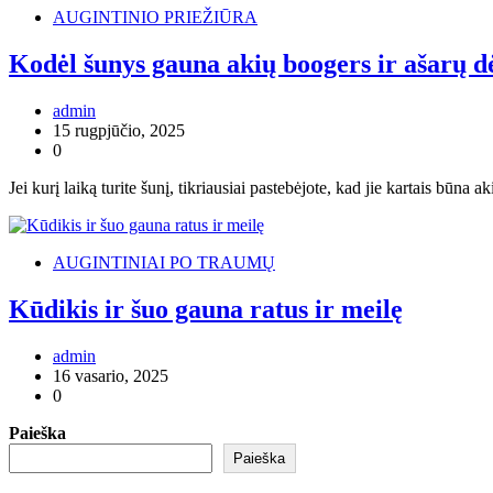
AUGINTINIO PRIEŽIŪRA
Kodėl šunys gauna akių boogers ir ašarų d
admin
15 rugpjūčio, 2025
0
Jei kurį laiką turite šunį, tikriausiai pastebėjote, kad jie kartais būna 
AUGINTINIAI PO TRAUMŲ
Kūdikis ir šuo gauna ratus ir meilę
admin
16 vasario, 2025
0
Paieška
Paieška