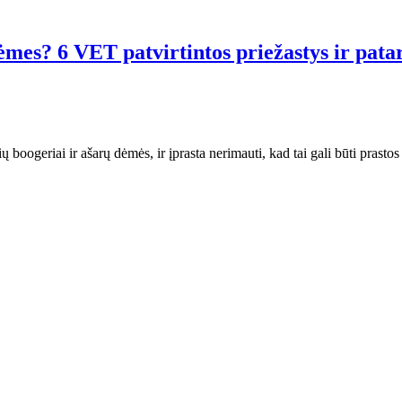
ėmes? 6 VET patvirtintos priežastys ir pat
akių boogeriai ir ašarų dėmės, ir įprasta nerimauti, kad tai gali būti prast