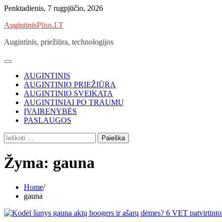
Skip
Penktadienis, 7 rugpjūčio, 2026
to
AugintinisPlius.LT
content
Augintinis, priežiūra, technologijos
AUGINTINIS
AUGINTINIO PRIEŽIŪRA
AUGINTINIO SVEIKATA
AUGINTINIAI PO TRAUMŲ
ĮVAIRENYBĖS
PASLAUGOS
Ieškoti:
Žyma:
gauna
Home
gauna