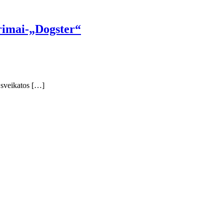
arimai-„Dogster“
os sveikatos […]