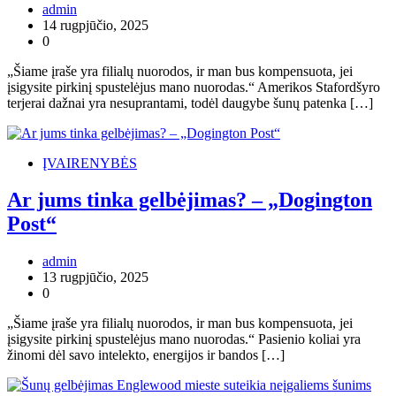
admin
14 rugpjūčio, 2025
0
„Šiame įraše yra filialų nuorodos, ir man bus kompensuota, jei
įsigysite pirkinį spustelėjus mano nuorodas.“ Amerikos Stafordšyro
terjerai dažnai yra nesuprantami, todėl daugybe šunų patenka […]
ĮVAIRENYBĖS
Ar jums tinka gelbėjimas? – „Dogington
Post“
admin
13 rugpjūčio, 2025
0
„Šiame įraše yra filialų nuorodos, ir man bus kompensuota, jei
įsigysite pirkinį spustelėjus mano nuorodas.“ Pasienio koliai yra
žinomi dėl savo intelekto, energijos ir bandos […]