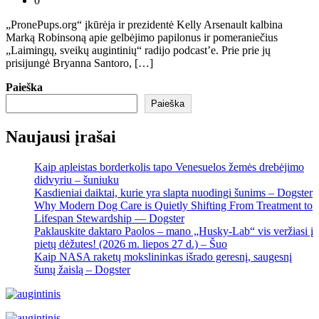
0
„PronePups.org“ įkūrėja ir prezidentė Kelly Arsenault kalbina
Marką Robinsoną apie gelbėjimo papilonus ir pomeraniečius
„Laimingų, sveikų augintinių“ radijo podcast’e. Prie prie jų
prisijungė Bryanna Santoro, […]
Paieška
Paieška
Naujausi įrašai
Kaip apleistas borderkolis tapo Venesuelos žemės drebėjimo
didvyriu – šuniuku
Kasdieniai daiktai, kurie yra slapta nuodingi šunims – Dogster
Why Modern Dog Care is Quietly Shifting From Treatment to
Lifespan Stewardship — Dogster
Paklauskite daktaro Paolos – mano „Husky-Lab“ vis veržiasi į
pietų dėžutes! (2026 m. liepos 27 d.) – Šuo
Kaip NASA raketų mokslininkas išrado geresnį, saugesnį
šunų žaislą – Dogster