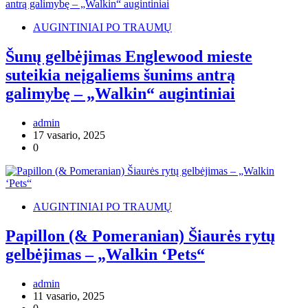
AUGINTINIAI PO TRAUMŲ
Šunų gelbėjimas Englewood mieste
suteikia neįgaliems šunims antrą
galimybę – „Walkin“ augintiniai
admin
17 vasario, 2025
0
AUGINTINIAI PO TRAUMŲ
Papillon (& Pomeranian) Šiaurės rytų
gelbėjimas – „Walkin ‘Pets“
admin
11 vasario, 2025