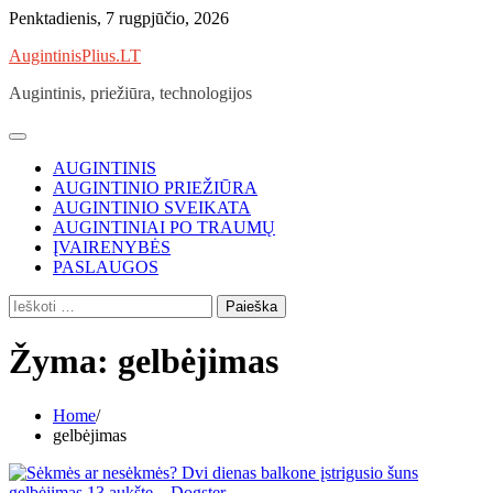
Skip
Penktadienis, 7 rugpjūčio, 2026
to
AugintinisPlius.LT
content
Augintinis, priežiūra, technologijos
AUGINTINIS
AUGINTINIO PRIEŽIŪRA
AUGINTINIO SVEIKATA
AUGINTINIAI PO TRAUMŲ
ĮVAIRENYBĖS
PASLAUGOS
Ieškoti:
Žyma:
gelbėjimas
Home
gelbėjimas