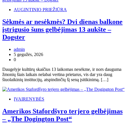
AUGINTINIO PRIEŽIŪRA
Sėkmės ar nesėkmės? Dvi dienas balkone
įstrigusio šuns gelbėjimas 13 aukšte –
Dogster
admin
5 gegužės, 2026
0
Daugelyje kultūrų skaičius 13 laikomas nesėkme, ir nors dauguma
žmonių šiais laikais nelabai vertina prietarus, vis dar yra daug
šiuolaikinių institucijų, atspindinčių šį seną įsitikinimą. […]
ĮVAIRENYBĖS
Amerikos Stafordšyro terjero gelbėjimas
– „The Dogington Post“