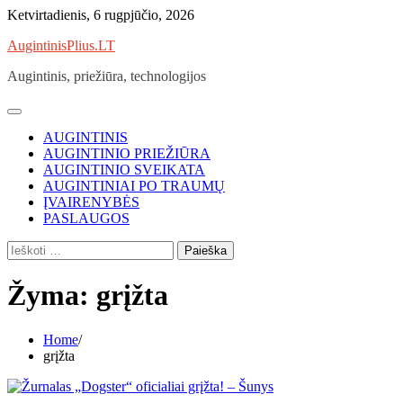
Skip
Ketvirtadienis, 6 rugpjūčio, 2026
to
AugintinisPlius.LT
content
Augintinis, priežiūra, technologijos
AUGINTINIS
AUGINTINIO PRIEŽIŪRA
AUGINTINIO SVEIKATA
AUGINTINIAI PO TRAUMŲ
ĮVAIRENYBĖS
PASLAUGOS
Ieškoti:
Žyma:
grįžta
Home
grįžta