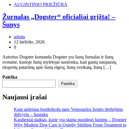
AUGINTINIO PRIEŽIŪRA
Žurnalas „Dogster“ oficialiai grįžta! –
Šunys
admin
12 birželio, 2026
0
Autorius Dogster komanda Dogster yra šunų žurnalas ir šunų
svetainė, kurioje šunų mylėtojai susirenka, kad gautų naujausių
ekspertų patarimų apie šunų elgesį, šunų sveikatą, šunų […]
Paieška
Paieška
Naujausi įrašai
Kaip apleistas borderkolis tapo Venesuelos žemės drebėjimo
didvyriu – šuniuku
Kasdieniai daiktai, kurie yra slapta nuodingi šunims – Dogster
Why Modern Dog Care is Quietly Shifting From Treatment to