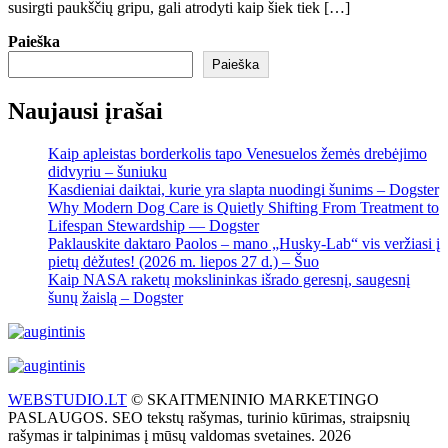
susirgti paukščių gripu, gali atrodyti kaip šiek tiek […]
Paieška
Paieška
Naujausi įrašai
Kaip apleistas borderkolis tapo Venesuelos žemės drebėjimo
didvyriu – šuniuku
Kasdieniai daiktai, kurie yra slapta nuodingi šunims – Dogster
Why Modern Dog Care is Quietly Shifting From Treatment to
Lifespan Stewardship — Dogster
Paklauskite daktaro Paolos – mano „Husky-Lab“ vis veržiasi į
pietų dėžutes! (2026 m. liepos 27 d.) – Šuo
Kaip NASA raketų mokslininkas išrado geresnį, saugesnį
šunų žaislą – Dogster
WEBSTUDIO.LT
© SKAITMENINIO MARKETINGO
PASLAUGOS. SEO tekstų rašymas, turinio kūrimas, straipsnių
rašymas ir talpinimas į mūsų valdomas svetaines. 2026