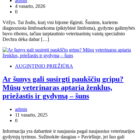
admin
4 vasario, 2026
0
Vėžys. Tai žodis, kurį visi bijome išgirsti. Šunims, kuriems
diagnozuota limfosarkoma (piktybinė limfoma), gydymo galimybės
buvo ribotos, tačiau tarptautinio veterinarinių vaistų specialisto
Dechra dėka dabar […]
AUGINTINIO PRIEŽIŪRA
Ar šunys gali susirgti paukščių gripu?
Mūsų veterinaras aptaria ženklus,
priežastis ir gydymą – šuns
admin
11 vasario, 2025
0
Informacija yra dabartinė ir naujausia pagal naujausius veterinarijos
gydytojų tyrimus. Sužinokite daugiau » Paviršiuje, jei šuo gali