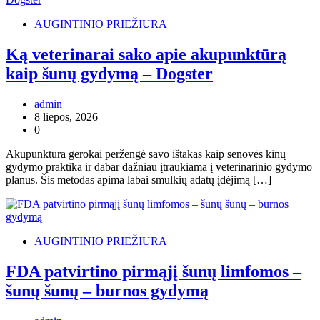
AUGINTINIO PRIEŽIŪRA
Ką veterinarai sako apie akupunktūrą
kaip šunų gydymą – Dogster
admin
8 liepos, 2026
0
Akupunktūra gerokai peržengė savo ištakas kaip senovės kinų
gydymo praktika ir dabar dažniau įtraukiama į veterinarinio gydymo
planus. Šis metodas apima labai smulkių adatų įdėjimą […]
AUGINTINIO PRIEŽIŪRA
FDA patvirtino pirmąjį šunų limfomos –
šunų šunų – burnos gydymą