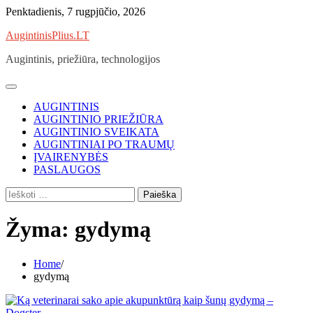
Skip
Penktadienis, 7 rugpjūčio, 2026
to
AugintinisPlius.LT
content
Augintinis, priežiūra, technologijos
AUGINTINIS
AUGINTINIO PRIEŽIŪRA
AUGINTINIO SVEIKATA
AUGINTINIAI PO TRAUMŲ
ĮVAIRENYBĖS
PASLAUGOS
Ieškoti:
Žyma:
gydymą
Home
gydymą