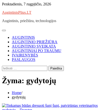
Skip
Penktadienis, 7 rugpjūčio, 2026
to
AugintinisPlius.LT
content
Augintinis, priežiūra, technologijos
AUGINTINIS
AUGINTINIO PRIEŽIŪRA
AUGINTINIO SVEIKATA
AUGINTINIAI PO TRAUMŲ
ĮVAIRENYBĖS
PASLAUGOS
Ieškoti:
Žyma:
gydytojų
Home
gydytojų