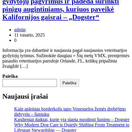
gydytojų pagyrimus ir padeda surinkti
pinigų augintiniams, kuriuos paveikė
Kalifornijos gaisrai – „Dogster“
admin
11 vasario, 2025
0
Informacija yra dabartinė ir naujausia pagal naujausius veterinarijos
gydytojų tyrimus. Sužinokite daugiau » Šių metų VMX, premjerinės
pasaulio veterinarijos parodoje Orlande, FL, kritikų pripažinta
žvaigždė […]
Paieška
Paieška
Naujausi įrašai
Kaip apleistas borderkolis tapo Venesuelos žemės drebėjimo
didvyriu – šuniuku
Kasdieniai daiktai, kurie yra slapta nuodingi šunims – Dogster
Why Modern Dog Care is Quietly Shifting From Treatment to
Lifespan Stewardship — Dogster