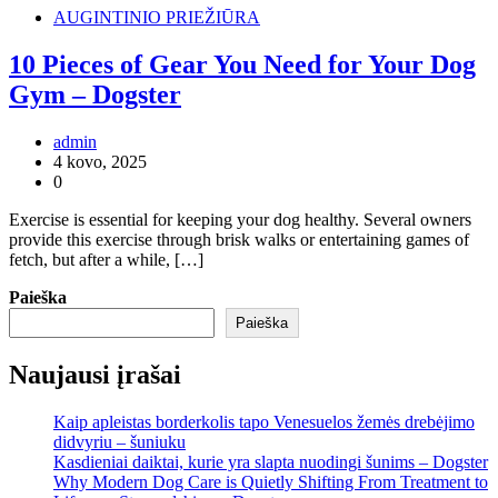
AUGINTINIO PRIEŽIŪRA
10 Pieces of Gear You Need for Your Dog
Gym – Dogster
admin
4 kovo, 2025
0
Exercise is essential for keeping your dog healthy. Several owners
provide this exercise through brisk walks or entertaining games of
fetch, but after a while, […]
Paieška
Paieška
Naujausi įrašai
Kaip apleistas borderkolis tapo Venesuelos žemės drebėjimo
didvyriu – šuniuku
Kasdieniai daiktai, kurie yra slapta nuodingi šunims – Dogster
Why Modern Dog Care is Quietly Shifting From Treatment to