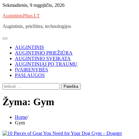
Skip
Sekmadienis, 9 rugpjūčio, 2026
to
AugintinisPlius.LT
content
Augintinis, priežiūra, technologijos
AUGINTINIS
AUGINTINIO PRIEŽIŪRA
AUGINTINIO SVEIKATA
AUGINTINIAI PO TRAUMŲ
ĮVAIRENYBĖS
PASLAUGOS
Ieškoti:
Žyma:
Gym
Home
Gym