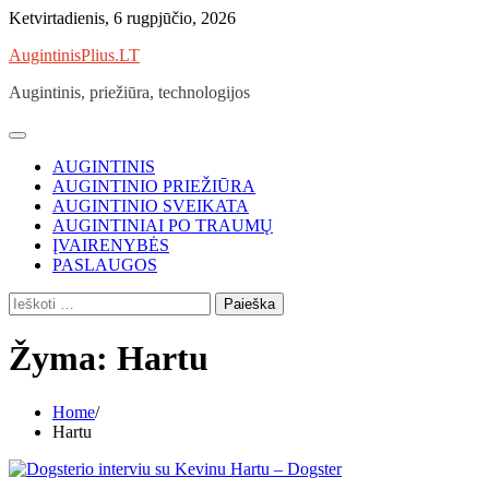
Skip
Ketvirtadienis, 6 rugpjūčio, 2026
to
AugintinisPlius.LT
content
Augintinis, priežiūra, technologijos
AUGINTINIS
AUGINTINIO PRIEŽIŪRA
AUGINTINIO SVEIKATA
AUGINTINIAI PO TRAUMŲ
ĮVAIRENYBĖS
PASLAUGOS
Ieškoti:
Žyma:
Hartu
Home
Hartu