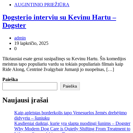
AUGINTINIO PRIEŽIŪRA
Dogsterio interviu su Kevinu Hartu –
Dogster
admin
19 lapkričio, 2025
0
Tikriausiai esate gerai susipažinęs su Kevinu Hartu. Šis komedijos
meistras tapo populiariu vardu su tokiais populiariais filmais kaip
Ride Along, Centrinė žvalgybair Jumanji jo nuopelnas, […]
Paieška
Paieška
Naujausi įrašai
Kaip apleistas borderkolis tapo Venesuelos žemės drebėjimo
didvyriu – šuniuku
Kasdieniai daiktai, kurie yra slapta nuodingi šunims – Dogster
Why Modern Dog Care is Quietly Shifting From Treatment to