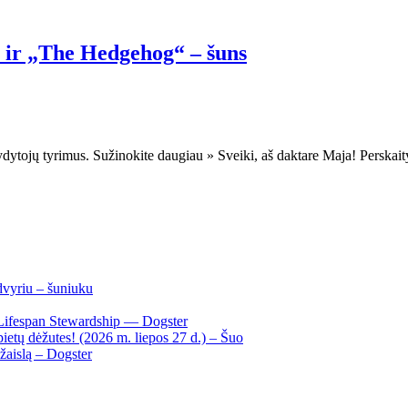
 ir „The Hedgehog“ – šuns
s gydytojų tyrimus. Sužinokite daugiau » Sveiki, aš daktare Maja! Persk
dvyriu – šuniuku
Lifespan Stewardship — Dogster
ietų dėžutes! (2026 m. liepos 27 d.) – Šuo
žaislą – Dogster