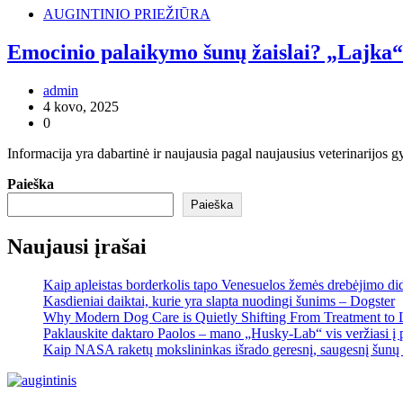
AUGINTINIO PRIEŽIŪRA
Emocinio palaikymo šunų žaislai? „Lajka“
admin
4 kovo, 2025
0
Informacija yra dabartinė ir naujausia pagal naujausius veterinarijo
Paieška
Paieška
Naujausi įrašai
Kaip apleistas borderkolis tapo Venesuelos žemės drebėjimo di
Kasdieniai daiktai, kurie yra slapta nuodingi šunims – Dogster
Why Modern Dog Care is Quietly Shifting From Treatment to 
Paklauskite daktaro Paolos – mano „Husky-Lab“ vis veržiasi į p
Kaip NASA raketų mokslininkas išrado geresnį, saugesnį šunų 