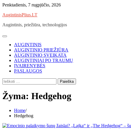
Skip
Penktadienis, 7 rugpjūčio, 2026
to
AugintinisPlius.LT
content
Augintinis, priežiūra, technologijos
AUGINTINIS
AUGINTINIO PRIEŽIŪRA
AUGINTINIO SVEIKATA
AUGINTINIAI PO TRAUMŲ
ĮVAIRENYBĖS
PASLAUGOS
Ieškoti:
Žyma:
Hedgehog
Home
Hedgehog