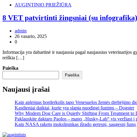
AUGINTINIO PRIEŽIŪRA
8 VET patvirtinti žingsniai (su infografik
admin
26 vasario, 2025
0
Informacija yra dabartinė ir naujausia pagal naujausius veterinarijos g
reiškia […]
Paieška
Paieška
Naujausi įrašai
Kaip apleistas borderkolis tapo Venesuelos žemės drebėjimo di
Kasdieniai daiktai, kurie yra slapta nuodingi šunims – Dogster
Why Modern Dog Care is Quietly Shifting From Treatment to 
Paklauskite daktaro Paolos – mano „Husky-Lab“ vis veržiasi į p
Kaip NASA raketų mokslininkas išrado geresnį, saugesnį šunų 