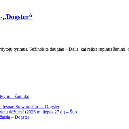
a)-„Dogster“
ydytojų tyrimus. Sužinokite daugiau » Dalis, kai reikia rūpintis šunimi, 
dvyriu – šuniuku
Lifespan Stewardship — Dogster
ietų dėžutes! (2026 m. liepos 27 d.) – Šuo
žaislą – Dogster