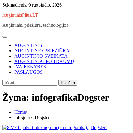
Skip
Sekmadienis, 9 rugpjūčio, 2026
to
AugintinisPlius.LT
content
Augintinis, priežiūra, technologijos
AUGINTINIS
AUGINTINIO PRIEŽIŪRA
AUGINTINIO SVEIKATA
AUGINTINIAI PO TRAUMŲ
ĮVAIRENYBĖS
PASLAUGOS
Ieškoti:
Žyma:
infografikaDogster
Home
infografikaDogster