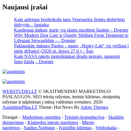
Naujausi įrašai
Kaip apleistas borderkolis tapo Venesuelos žemės drebėjimo
didvyriu – šuniuku
Kasdieniai daiktai, kurie yra slapta nuodingi šunims – Dogster
Why Modern Dog Care is Quietly Shifting From Treatment to
Lifespan Stewardship — Dogster
Paklauskite daktaro Paolos – mano „Husky-Lab“ vis veržiasi į
pietų dėžutes! (2026 m. liepos 27 d.) – Šuo
Kaip NASA raketų mokslininkas išrado geresnį, saugesnį
šunų žaislą – Dogster
WEBSTUDIO.LT
© SKAITMENINIO MARKETINGO
PASLAUGOS. SEO tekstų rašymas, turinio kūrimas, straipsnių
rašymas ir talpinimas į mūsų valdomas svetaines. 2026
AugintinisPlius.LT
Theme: Hot News By
Adore Themes
.
Draugai: -
Marketingo agentūra
-
Teisinės konsultacijos
-
Skaidrių
skenavimas
-
Klaipedos miesto naujienos
-
Miesto
naujienos
-
Saulius Narbutas
-
Įvaizdžio kūrimas
-
Veidoskaita
-