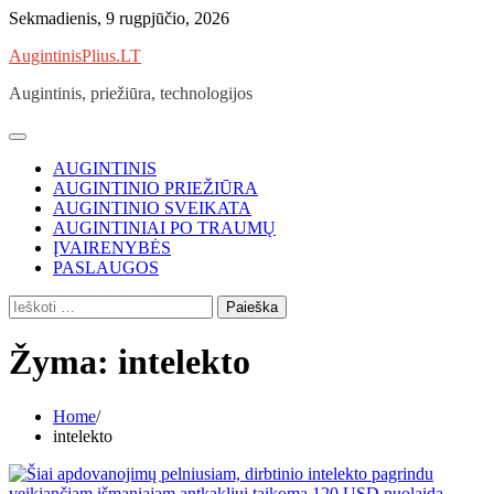
Skip
Sekmadienis, 9 rugpjūčio, 2026
to
AugintinisPlius.LT
content
Augintinis, priežiūra, technologijos
AUGINTINIS
AUGINTINIO PRIEŽIŪRA
AUGINTINIO SVEIKATA
AUGINTINIAI PO TRAUMŲ
ĮVAIRENYBĖS
PASLAUGOS
Ieškoti:
Žyma:
intelekto
Home
intelekto