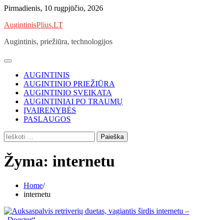
Skip
Pirmadienis, 10 rugpjūčio, 2026
to
AugintinisPlius.LT
content
Augintinis, priežiūra, technologijos
AUGINTINIS
AUGINTINIO PRIEŽIŪRA
AUGINTINIO SVEIKATA
AUGINTINIAI PO TRAUMŲ
ĮVAIRENYBĖS
PASLAUGOS
Ieškoti:
Žyma:
internetu
Home
internetu