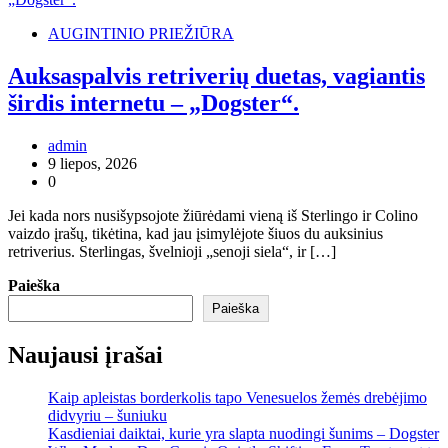
AUGINTINIO PRIEŽIŪRA
Auksaspalvis retriverių duetas, vagiantis
širdis internetu – „Dogster“.
admin
9 liepos, 2026
0
Jei kada nors nusišypsojote žiūrėdami vieną iš Sterlingo ir Colino
vaizdo įrašų, tikėtina, kad jau įsimylėjote šiuos du auksinius
retriverius. Sterlingas, švelnioji „senoji siela“, ir […]
Paieška
Paieška
Naujausi įrašai
Kaip apleistas borderkolis tapo Venesuelos žemės drebėjimo
didvyriu – šuniuku
Kasdieniai daiktai, kurie yra slapta nuodingi šunims – Dogster