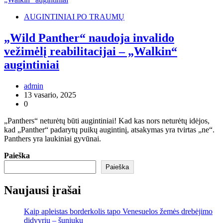
AUGINTINIAI PO TRAUMŲ
„Wild Panther“ naudoja invalido
vežimėlį reabilitacijai – „Walkin“
augintiniai
admin
13 vasario, 2025
0
„Panthers“ neturėtų būti augintiniai! Kad kas nors neturėtų idėjos,
kad „Panther“ padarytų puikų augintinį, atsakymas yra tvirtas „ne“.
Panthers yra laukiniai gyvūnai.
Paieška
Paieška
Naujausi įrašai
Kaip apleistas borderkolis tapo Venesuelos žemės drebėjimo
didvyriu – šuniuku