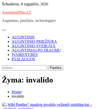
Skip
Šeštadienis, 8 rugpjūčio, 2026
to
AugintinisPlius.LT
content
Augintinis, priežiūra, technologijos
AUGINTINIS
AUGINTINIO PRIEŽIŪRA
AUGINTINIO SVEIKATA
AUGINTINIAI PO TRAUMŲ
ĮVAIRENYBĖS
PASLAUGOS
Ieškoti:
Žyma:
invalido
Home
invalido