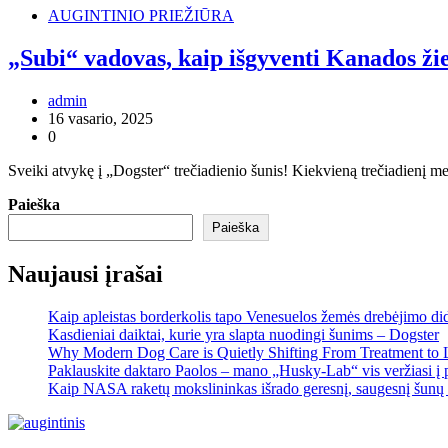
AUGINTINIO PRIEŽIŪRA
„Subi“ vadovas, kaip išgyventi Kanados ž
admin
16 vasario, 2025
0
Sveiki atvykę į „Dogster“ trečiadienio šunis! Kiekvieną trečiadienį m
Paieška
Paieška
Naujausi įrašai
Kaip apleistas borderkolis tapo Venesuelos žemės drebėjimo di
Kasdieniai daiktai, kurie yra slapta nuodingi šunims – Dogster
Why Modern Dog Care is Quietly Shifting From Treatment to 
Paklauskite daktaro Paolos – mano „Husky-Lab“ vis veržiasi į p
Kaip NASA raketų mokslininkas išrado geresnį, saugesnį šunų 