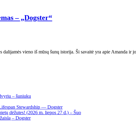
iemas – „Dogster“
es dalijamės vieno iš mūsų šunų istorija. Ši savaitė yra apie Amanda ir
dvyriu – šuniuku
Lifespan Stewardship — Dogster
ietų dėžutes! (2026 m. liepos 27 d.) – Šuo
žaislą – Dogster