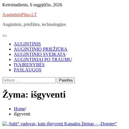
Skip
Ketvirtadienis, 6 rugpjūčio, 2026
to
AugintinisPlius.LT
content
Augintinis, priežiūra, technologijos
AUGINTINIS
AUGINTINIO PRIEŽIŪRA
AUGINTINIO SVEIKATA
AUGINTINIAI PO TRAUMŲ
ĮVAIRENYBĖS
PASLAUGOS
Ieškoti:
Žyma:
išgyventi
Home
išgyventi