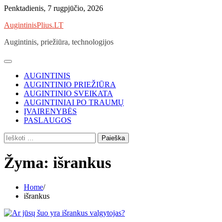
Skip
Penktadienis, 7 rugpjūčio, 2026
to
AugintinisPlius.LT
content
Augintinis, priežiūra, technologijos
AUGINTINIS
AUGINTINIO PRIEŽIŪRA
AUGINTINIO SVEIKATA
AUGINTINIAI PO TRAUMŲ
ĮVAIRENYBĖS
PASLAUGOS
Ieškoti:
Žyma:
išrankus
Home
išrankus