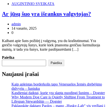
AUGINTINIO SVEIKATA
Ar jūsų šuo yra išrankus valgytojas?
admin
14 vasario, 2025
0
Kalbant apie šuns požiūrį į valgymą, yra du kraštutinumai. Yra
greičio valgytojų šunys, kurie kiek įmanoma greičiau šurmuliuoja
maistą, ir tada yra šunys, kurie pasibjaurėdami […]
Paieška
Paieška
Naujausi įrašai
Kaip apleistas borderkolis tapo Venesuelos žemės drebėjimo
didvyriu – šuniuku
Kasdieniai daiktai, kurie yra slapta nuodingi šunims – Dogster
Why Modern Dog Care is Quietly Shifting From Treatment to
Lifespan Stewardship — Dogster
Paklauskite daktaro Paolos – mano „Husky-Lab“ vis veržiasi į