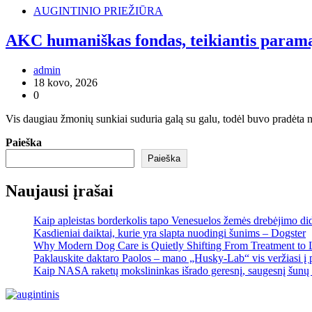
AUGINTINIO PRIEŽIŪRA
AKC humaniškas fondas, teikiantis paramą, 
admin
18 kovo, 2026
0
Vis daugiau žmonių sunkiai suduria galą su galu, todėl buvo pradėta n
Paieška
Paieška
Naujausi įrašai
Kaip apleistas borderkolis tapo Venesuelos žemės drebėjimo di
Kasdieniai daiktai, kurie yra slapta nuodingi šunims – Dogster
Why Modern Dog Care is Quietly Shifting From Treatment to 
Paklauskite daktaro Paolos – mano „Husky-Lab“ vis veržiasi į p
Kaip NASA raketų mokslininkas išrado geresnį, saugesnį šunų 