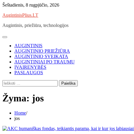
Skip
Šeštadienis, 8 rugpjūčio, 2026
to
AugintinisPlius.LT
content
Augintinis, priežiūra, technologijos
AUGINTINIS
AUGINTINIO PRIEŽIŪRA
AUGINTINIO SVEIKATA
AUGINTINIAI PO TRAUMŲ
ĮVAIRENYBĖS
PASLAUGOS
Ieškoti:
Žyma:
jos
Home
jos