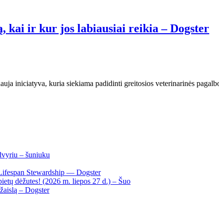
kai ir kur jos labiausiai reikia – Dogster
auja iniciatyva, kuria siekiama padidinti greitosios veterinarinės pag
dvyriu – šuniuku
Lifespan Stewardship — Dogster
ietų dėžutes! (2026 m. liepos 27 d.) – Šuo
žaislą – Dogster