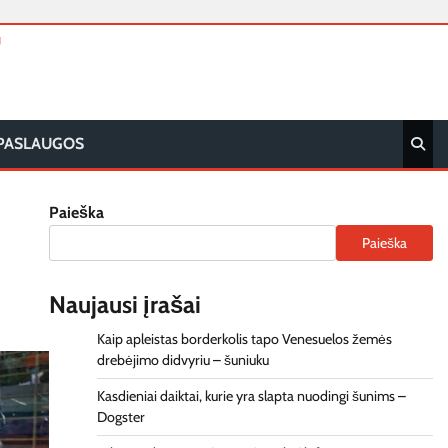
T
PASLAUGOS
Paieška
Paieška
Naujausi įrašai
Kaip apleistas borderkolis tapo Venesuelos žemės
drebėjimo didvyriu – šuniuku
Kasdieniai daiktai, kurie yra slapta nuodingi šunims –
Dogster