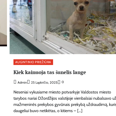
AUGINTINIO PRIEŽIŪRA
–
Kiek kainuoja tas šunelis lange
0
Admin
25 Lapkričio, 2025
Neseniai vykusiame miesto potvarkyje Valdostos miesto
tarybos nariai Džordžijos valstijoje vienbalsiai nubalsavo u
mažmeninės prekybos gyvūnais prekybą uždraudimą, kuri
daugeliui buvo netikėtas, o kitiems – […]