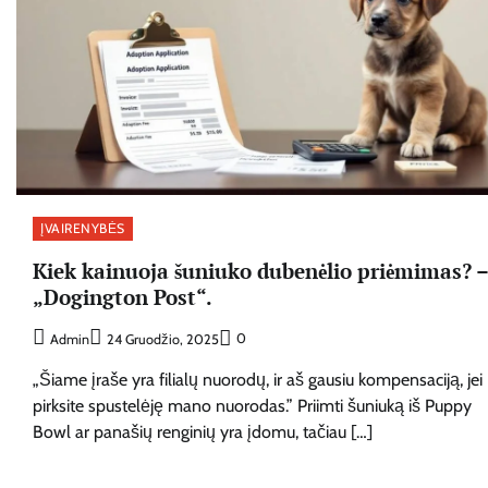
ĮVAIRENYBĖS
Kiek kainuoja šuniuko dubenėlio priėmimas? 
„Dogington Post“.
0
Admin
24 Gruodžio, 2025
„Šiame įraše yra filialų nuorodų, ir aš gausiu kompensaciją, jei
pirksite spustelėję mano nuorodas.” Priimti šuniuką iš Puppy
Bowl ar panašių renginių yra įdomu, tačiau […]