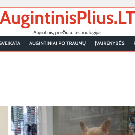
AugintinisPlius.L
Augintinis, priežiūra, technologijos
SVEIKATA
AUGINTINIAI PO TRAUMŲ
ĮVAIRENYBĖS