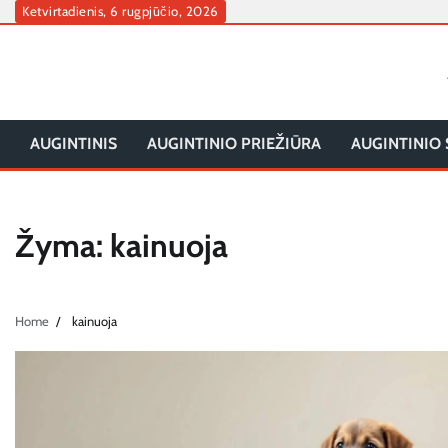
Skip
Ketvirtadienis, 6 rugpjūčio, 2026
to
content
AUGINTINIS
AUGINTINIO PRIEŽIŪRA
AUGINTINIO 
Žyma:
kainuoja
Home
kainuoja