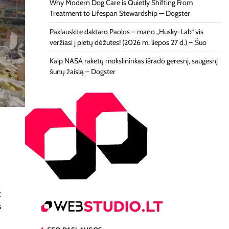
Why Modern Dog Care is Quietly Shifting From
Treatment to Lifespan Stewardship — Dogster
Paklauskite daktaro Paolos – mano „Husky-Lab“ vis
veržiasi į pietų dėžutes! (2026 m. liepos 27 d.) – Šuo
Kaip NASA raketų mokslininkas išrado geresnį, saugesnį
šunų žaislą – Dogster
ž
s