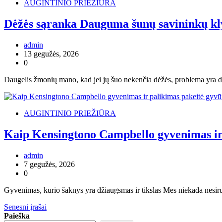
AUGINTINIO PRIEŽIŪRA
Dėžės sąranka Dauguma šunų savininkų klyst
admin
13 gegužės, 2026
0
Daugelis žmonių mano, kad jei jų šuo nekenčia dėžės, problema yra dėžė
AUGINTINIO PRIEŽIŪRA
Kaip Kensingtono Campbello gyvenimas ir 
admin
7 gegužės, 2026
0
Gyvenimas, kurio šaknys yra džiaugsmas ir tikslas Mes niekada nesiru
Navigacija
Senesni įrašai
Paieška