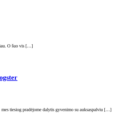
giau. O šuo vis […]
ogster
ų, mes tiesiog pradėjome dalytis gyvenimo su auksaspalviu […]