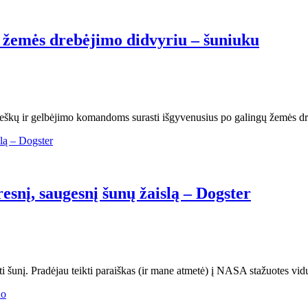
s žemės drebėjimo didvyriu – šuniuku
eškų ir gelbėjimo komandoms surasti išgyvenusius po galingų žemės dre
snį, saugesnį šunų žaislą – Dogster
i šunį. Pradėjau teikti paraiškas (ir mane atmetė) į NASA stažuotes vi