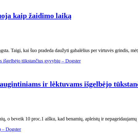
uoja kaip žaidimo laiką
ta. Taigi, kai šuo pradeda daužyti gabalėlius per virtuvės grindis, mėt
a augintiniams ir lėktuvams išgelbėjo tūksta
nių, o beveik 10 proc.1 aišku, kad benamių, apleistų ir nepageidaujamų