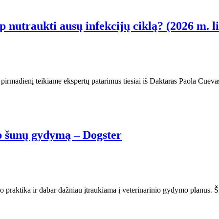
 nutraukti ausų infekcijų ciklą? (2026 m. li
ą pirmadienį teikiame ekspertų patarimus tiesiai iš Daktaras Paola Cu
p šunų gydymą – Dogster
praktika ir dabar dažniau įtraukiama į veterinarinio gydymo planus. Š