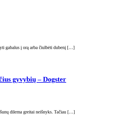
yti gabalus į orą arba čiulbėti dubenį […]
nčius gyvybių – Dogster
 šunų dilema greitai neišnyks. Tačiau […]