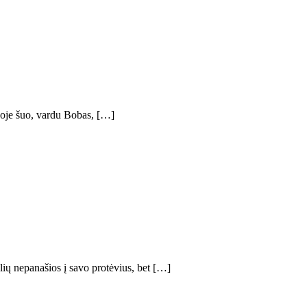
ijoje šuo, vardu Bobas, […]
lių nepanašios į savo protėvius, bet […]