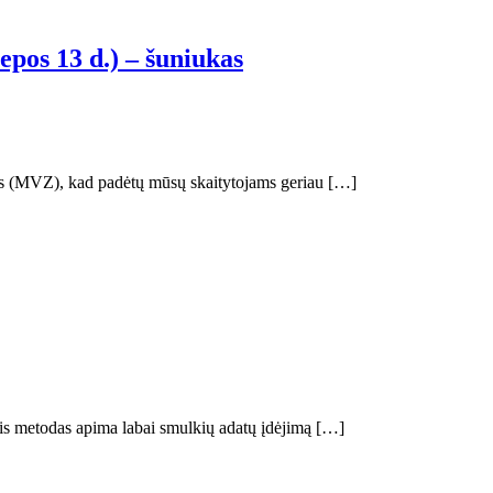
epos 13 d.) – šuniukas
evas (MVZ), kad padėtų mūsų skaitytojams geriau […]
is metodas apima labai smulkių adatų įdėjimą […]