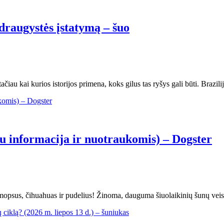
draugystės įstatymą – šuo
čiau kai kurios istorijos primena, koks gilus tas ryšys gali būti. Brazil
(su informacija ir nuotraukomis) – Dogster
nt mopsus, čihuahuas ir pudelius! Žinoma, dauguma šiuolaikinių šunų veis