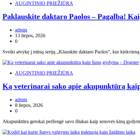
AUGINTINIO PRIEŽIŪRA
Paklauskite daktaro Paolos – Pagalba! Kaip
admin
13 liepos, 2026
0
Sveiki atvykę į mūsų seriją „Klauskite daktaro Paolos“, kur kiekvien
AUGINTINIO PRIEŽIŪRA
Ką veterinarai sako apie akupunktūrą kai
admin
8 liepos, 2026
0
Akupunktūra gerokai peržengė savo ištakas kaip senovės kinų gydymo 