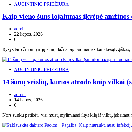
AUGINTINIO PRIEŽIŪRA
Kaip vieno šuns lojalumas įkvėpė amžinos 
admin
22 liepos, 2026
0
Ryšys tarp žmonių ir jų šunų dažnai apibūdinamas kaip besąlygiškas, ta
AUGINTINIO PRIEŽIŪRA
14 šunų veislių, kurios atrodo kaip vilkai 
admin
14 liepos, 2026
0
Nors sunku patikėti, visi mūsų mylimiausi iltys kilę iš vilkų, įskaita