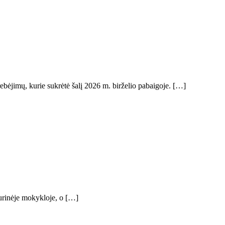
bėjimų, kurie sukrėtė šalį 2026 m. birželio pabaigoje. […]
durinėje mokykloje, o […]