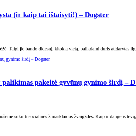
a (ir kaip tai ištaisyti!) – Dogster
. Taigi jie bando didesnį, kitokią vietą, palikdami duris atidarytas il
palikimas pakeitė gyvūnų gynimo širdį – D
ošėme sukurti socialinės žiniasklaidos žvaigždės. Kaip ir daugelis tėv