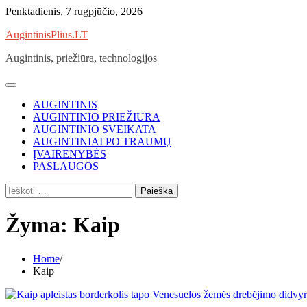
Skip
Penktadienis, 7 rugpjūčio, 2026
to
AugintinisPlius.LT
content
Augintinis, priežiūra, technologijos
AUGINTINIS
AUGINTINIO PRIEŽIŪRA
AUGINTINIO SVEIKATA
AUGINTINIAI PO TRAUMŲ
ĮVAIRENYBĖS
PASLAUGOS
Ieškoti:
Žyma:
Kaip
Home
Kaip