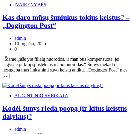
ĮVAIRENYBĖS
Kas daro mūsų šuniukus tokius keistus? –
„Dogington Post“
admin
10 rugsėjo, 2025
0
„Šiame įraše yra filialų nuorodos, ir man bus kompensuota, jei
įsigysite pirkinį spustelėjus mano nuorodas.“ Šunys niekada
nesugeba mus linksminti savo keistų antikų. „DogingtonPost“ mes
[…]
AUGINTINIO SVEIKATA
Kodėl šunys rieda poopą (ir kitus keistus
dalykus)?
admin