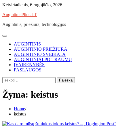
Skip
Ketvirtadienis, 6 rugpjūčio, 2026
to
AugintinisPlius.LT
content
Augintinis, priežiūra, technologijos
AUGINTINIS
AUGINTINIO PRIEŽIŪRA
AUGINTINIO SVEIKATA
AUGINTINIAI PO TRAUMŲ
ĮVAIRENYBĖS
PASLAUGOS
Ieškoti:
Žyma:
keistus
Home
keistus