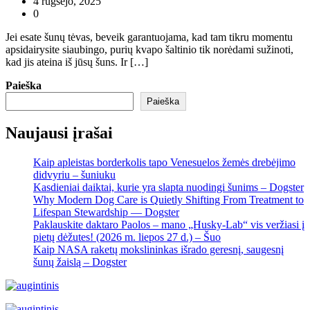
4 rugsėjo, 2025
0
Jei esate šunų tėvas, beveik garantuojama, kad tam tikru momentu
apsidairysite siaubingo, purių kvapo šaltinio tik norėdami sužinoti,
kad jis ateina iš jūsų šuns. Ir […]
Paieška
Paieška
Naujausi įrašai
Kaip apleistas borderkolis tapo Venesuelos žemės drebėjimo
didvyriu – šuniuku
Kasdieniai daiktai, kurie yra slapta nuodingi šunims – Dogster
Why Modern Dog Care is Quietly Shifting From Treatment to
Lifespan Stewardship — Dogster
Paklauskite daktaro Paolos – mano „Husky-Lab“ vis veržiasi į
pietų dėžutes! (2026 m. liepos 27 d.) – Šuo
Kaip NASA raketų mokslininkas išrado geresnį, saugesnį
šunų žaislą – Dogster