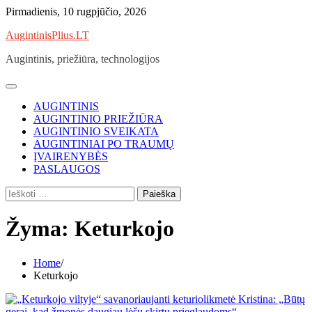
Skip
Pirmadienis, 10 rugpjūčio, 2026
to
AugintinisPlius.LT
content
Augintinis, priežiūra, technologijos
AUGINTINIS
AUGINTINIO PRIEŽIŪRA
AUGINTINIO SVEIKATA
AUGINTINIAI PO TRAUMŲ
ĮVAIRENYBĖS
PASLAUGOS
Ieškoti:
Žyma:
Keturkojo
Home
Keturkojo