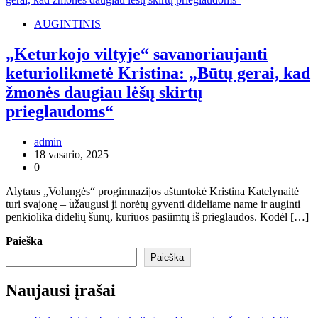
AUGINTINIS
„Keturkojo viltyje“ savanoriaujanti
keturiolikmetė Kristina: „Būtų gerai, kad
žmonės daugiau lėšų skirtų
prieglaudoms“
admin
18 vasario, 2025
0
Alytaus „Volungės“ progimnazijos aštuntokė Kristina Katelynaitė
turi svajonę – ؘužaugusi ji norėtų gyventi dideliame name ir auginti
penkiolika didelių šunų, kuriuos pasiimtų iš prieglaudos. Kodėl […]
Paieška
Paieška
Naujausi įrašai