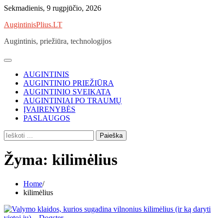
Skip
Sekmadienis, 9 rugpjūčio, 2026
to
AugintinisPlius.LT
content
Augintinis, priežiūra, technologijos
AUGINTINIS
AUGINTINIO PRIEŽIŪRA
AUGINTINIO SVEIKATA
AUGINTINIAI PO TRAUMŲ
ĮVAIRENYBĖS
PASLAUGOS
Ieškoti:
Žyma:
kilimėlius
Home
kilimėlius