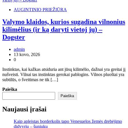
AUGINTINIO PRIEŽIŪRA
Valymo klaidos, kurios sugadina vilnonius
kilimėlius (ir ką daryti vietoj jų) –
Dogster
admin
13 kovo, 2026
0
Instinktas, kai kažkas atsiduria ant jūsų kilimėlio, dažnai yra greitai jį
nušveisti. Vilnai tas instinktas gerokai pablogins. Vilnos pluoštai yra
subtilūs, o šveitimas ne tik […]
Paieška
Paieška
Naujausi įrašai
Kaip apleistas borderkolis tapo Venesuelos žemės drebėjimo
didvyriu – šuniuku