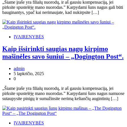
„Šiame įraše yra filialų nuorodų, ir aš gausiu kompensaciją, jei
pirksite spustelėję mano nuorodas.” Karpydami šuns nagus gali būti
bauginantys, ypač kai nerimaujate, kad nukirpsite […]
ĮVAIRENYBĖS
Kaip išsirinkti saugias nagų kirpimo
mašinėles savo šuniui – „Dogington Post“.
admin
5 lapkričio, 2025
0
„Šiame įraše yra filialų nuorodų, ir aš gausiu kompensaciją, jei
pirksite spustelėję mano nuorodas.” Karpydami šuns nagus namuose
sutaupysite pinigų ir sumažinsite nerimą keliančių augintinių […]
ĮVAIRENYBĖS