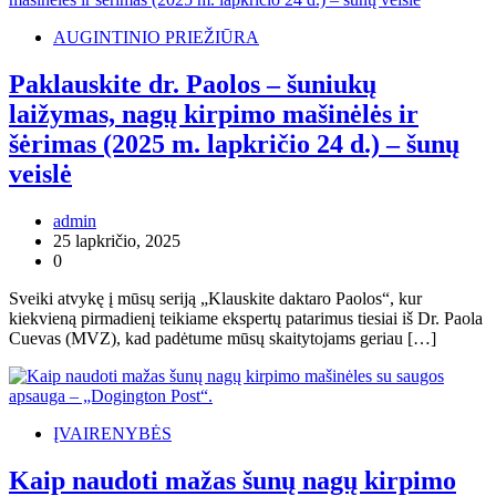
AUGINTINIO PRIEŽIŪRA
Paklauskite dr. Paolos – šuniukų
laižymas, nagų kirpimo mašinėlės ir
šėrimas (2025 m. lapkričio 24 d.) – šunų
veislė
admin
25 lapkričio, 2025
0
Sveiki atvykę į mūsų seriją „Klauskite daktaro Paolos“, kur
kiekvieną pirmadienį teikiame ekspertų patarimus tiesiai iš Dr. Paola
Cuevas (MVZ), kad padėtume mūsų skaitytojams geriau […]
ĮVAIRENYBĖS
Kaip naudoti mažas šunų nagų kirpimo