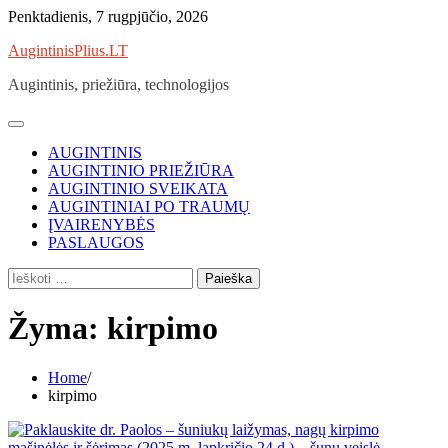
Skip
Penktadienis, 7 rugpjūčio, 2026
to
AugintinisPlius.LT
content
Augintinis, priežiūra, technologijos
AUGINTINIS
AUGINTINIO PRIEŽIŪRA
AUGINTINIO SVEIKATA
AUGINTINIAI PO TRAUMŲ
ĮVAIRENYBĖS
PASLAUGOS
Ieškoti:
Žyma:
kirpimo
Home
kirpimo