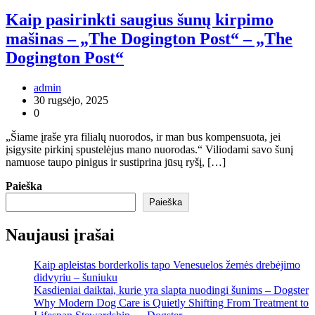
Kaip pasirinkti saugius šunų kirpimo
mašinas – „The Dogington Post“ – „The
Dogington Post“
admin
30 rugsėjo, 2025
0
„Šiame įraše yra filialų nuorodos, ir man bus kompensuota, jei
įsigysite pirkinį spustelėjus mano nuorodas.“ Viliodami savo šunį
namuose taupo pinigus ir sustiprina jūsų ryšį, […]
Paieška
Paieška
Naujausi įrašai
Kaip apleistas borderkolis tapo Venesuelos žemės drebėjimo
didvyriu – šuniuku
Kasdieniai daiktai, kurie yra slapta nuodingi šunims – Dogster
Why Modern Dog Care is Quietly Shifting From Treatment to