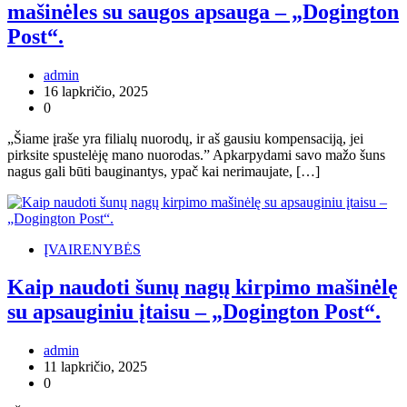
mašinėles su saugos apsauga – „Dogington
Post“.
admin
16 lapkričio, 2025
0
„Šiame įraše yra filialų nuorodų, ir aš gausiu kompensaciją, jei
pirksite spustelėję mano nuorodas.” Apkarpydami savo mažo šuns
nagus gali būti bauginantys, ypač kai nerimaujate, […]
ĮVAIRENYBĖS
Kaip naudoti šunų nagų kirpimo mašinėlę
su apsauginiu įtaisu – „Dogington Post“.
admin
11 lapkričio, 2025
0