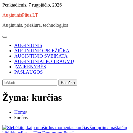
Skip
Penktadienis, 7 rugpjūčio, 2026
to
AugintinisPlius.LT
content
Augintinis, priežiūra, technologijos
AUGINTINIS
AUGINTINIO PRIEŽIŪRA
AUGINTINIO SVEIKATA
AUGINTINIAI PO TRAUMŲ
ĮVAIRENYBĖS
PASLAUGOS
Ieškoti:
Žyma:
kurčias
Home
kurčias