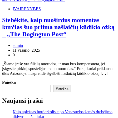
ĮVAIRENYBĖS
Stebėkite, kaip nuoširdus momentas
kurčias šuo priima našlaičių kūdikio ožką
– „The Dogington Post“
admin
11 vasario, 2025
0
„Šiame įraše yra filialų nuorodos, ir man bus kompensuota, jei
įsigysite pirkinį spustelėjus mano nuorodas.“ Pora, kuriai priklauso
ūkis Arizonoje, nusprendė išgelbėti našlaičių kūdikio ožką, […]
Paieška
Paieška
Naujausi įrašai
Kaip apleistas borderkolis tapo Venesuelos žemės drebėjimo
didvyriu – šuniuku