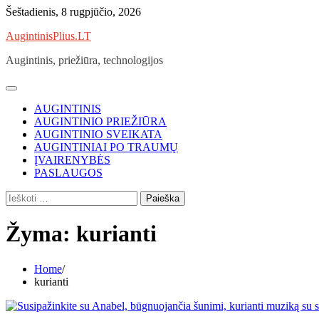
Skip
Šeštadienis, 8 rugpjūčio, 2026
to
AugintinisPlius.LT
content
Augintinis, priežiūra, technologijos
AUGINTINIS
AUGINTINIO PRIEŽIŪRA
AUGINTINIO SVEIKATA
AUGINTINIAI PO TRAUMŲ
ĮVAIRENYBĖS
PASLAUGOS
Ieškoti:
Žyma:
kurianti
Home
kurianti