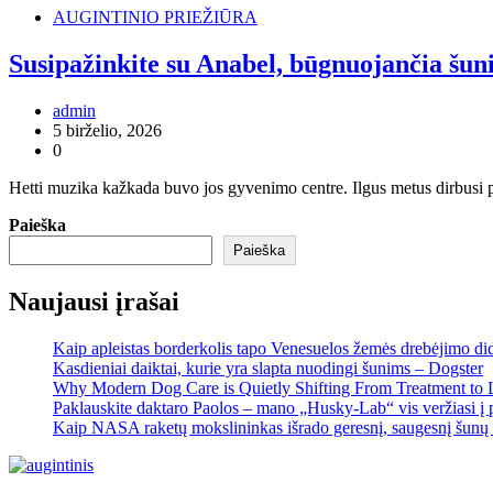
AUGINTINIO PRIEŽIŪRA
Susipažinkite su Anabel, būgnuojančia šun
admin
5 birželio, 2026
0
Hetti muzika kažkada buvo jos gyvenimo centre. Ilgus metus dirbusi pro
Paieška
Paieška
Naujausi įrašai
Kaip apleistas borderkolis tapo Venesuelos žemės drebėjimo di
Kasdieniai daiktai, kurie yra slapta nuodingi šunims – Dogster
Why Modern Dog Care is Quietly Shifting From Treatment to 
Paklauskite daktaro Paolos – mano „Husky-Lab“ vis veržiasi į p
Kaip NASA raketų mokslininkas išrado geresnį, saugesnį šunų 