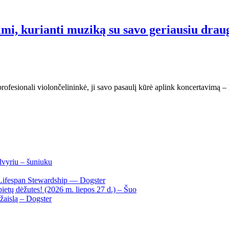
imi, kurianti muziką su savo geriausiu drau
fesionali violončelininkė, ji savo pasaulį kūrė aplink koncertavimą – k
dvyriu – šuniuku
Lifespan Stewardship — Dogster
ietų dėžutes! (2026 m. liepos 27 d.) – Šuo
žaislą – Dogster