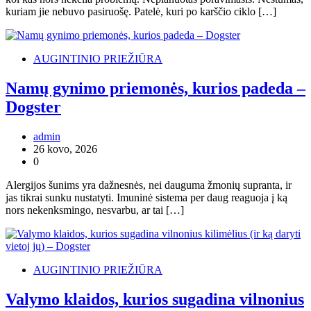
kuriam jie nebuvo pasiruošę. Patelė, kuri po karščio ciklo […]
AUGINTINIO PRIEŽIŪRA
Namų gynimo priemonės, kurios padeda –
Dogster
admin
26 kovo, 2026
0
Alergijos šunims yra dažnesnės, nei dauguma žmonių supranta, ir
jas tikrai sunku nustatyti. Imuninė sistema per daug reaguoja į ką
nors nekenksmingo, nesvarbu, ar tai […]
AUGINTINIO PRIEŽIŪRA
Valymo klaidos, kurios sugadina vilnonius