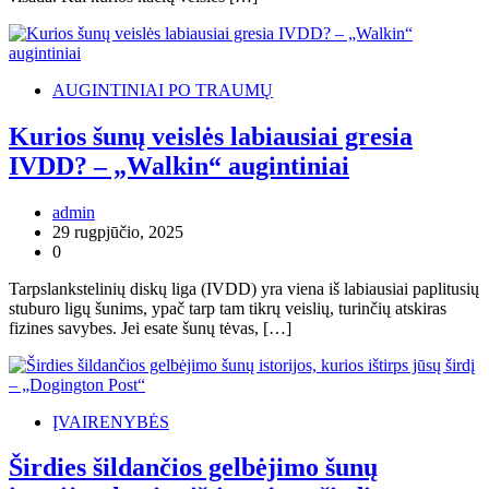
AUGINTINIAI PO TRAUMŲ
Kurios šunų veislės labiausiai gresia
IVDD? – „Walkin“ augintiniai
admin
29 rugpjūčio, 2025
0
Tarpslankstelinių diskų liga (IVDD) yra viena iš labiausiai paplitusių
stuburo ligų šunims, ypač tarp tam tikrų veislių, turinčių atskiras
fizines savybes. Jei esate šunų tėvas, […]
ĮVAIRENYBĖS
Širdies šildančios gelbėjimo šunų