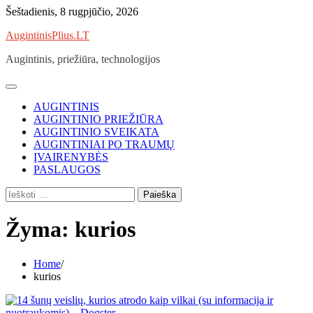
Skip
Šeštadienis, 8 rugpjūčio, 2026
to
AugintinisPlius.LT
content
Augintinis, priežiūra, technologijos
AUGINTINIS
AUGINTINIO PRIEŽIŪRA
AUGINTINIO SVEIKATA
AUGINTINIAI PO TRAUMŲ
ĮVAIRENYBĖS
PASLAUGOS
Ieškoti:
Žyma:
kurios
Home
kurios