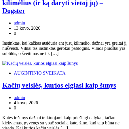
kilimėlius (ir ką daryti vietoj jų) –
Dogster
admin
13 kovo, 2026
0
Instinktas, kai kažkas atsiduria ant jūsų kilimėlio, dažnai yra greitai jį
nušveisti. Vilnai tas instinktas gerokai pablogins. Vilnos pluoštai yra
subtilūs, o šveitimas ne tik […]
AUGINTINIO SVEIKATA
Kačių veislės, kurios elgiasi kaip šunys
admin
4 kovo, 2026
0
Katės ir šunys dažnai traktuojami kaip priešingi dalykai, tačiau
kiekvienas, gyvenęs su ypač socialia kate, žino, kad taip būna ne
visada. Kai kurios kačių veislės […]