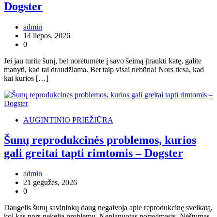
Dogster
admin
14 liepos, 2026
0
Jei jau turite šunį, bet norėtumėte į savo šeimą įtraukti katę, galite
manyti, kad tai draudžiama. Bet taip visai nebūna! Nors tiesa, kad
kai kurios […]
AUGINTINIO PRIEŽIŪRA
Šunų reprodukcinės problemos, kurios
gali greitai tapti rimtomis – Dogster
admin
21 gegužės, 2026
0
Daugelis šunų savininkų daug negalvoja apie reprodukcinę sveikatą,
kol kas nors nekelia problemų. Neplanuotas poravimasis. Nėštumas,