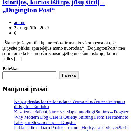
istorijos, kurios ištirps jūsų širdį –
„Dogington Post“
admin
22 rugpjūčio, 2025
0
„Šiame įraše yra filialų nuorodos, ir man bus kompensuota, jei
įsigysite pirkinį spustelėjus mano nuorodas.“ „DogingtonPost“ mes
surinkome keletą nuoširdžiausių gelbėjimo šunų istorijų, kurios
palies […]
Paieška
Paieška
Naujausi įrašai
Kaip apleistas borderkolis tapo Venesuelos žemės drebėjimo
didvyriu – šuniuku
Kasdieniai daiktai, kurie yra slapta nuodingi šunims – Dogster
Why Modern Dog Care is Quietly Shifting From Treatment to
Lifespan Stewardship — Dogster
Paklauskite daktaro Paolos – mano „Husky-Lab“ vis veržiasi į