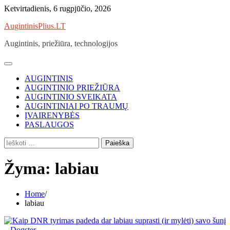
Skip
Ketvirtadienis, 6 rugpjūčio, 2026
to
AugintinisPlius.LT
content
Augintinis, priežiūra, technologijos
AUGINTINIS
AUGINTINIO PRIEŽIŪRA
AUGINTINIO SVEIKATA
AUGINTINIAI PO TRAUMŲ
ĮVAIRENYBĖS
PASLAUGOS
Ieškoti:
Žyma:
labiau
Home
labiau