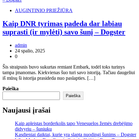
AUGINTINIO PRIEŽIŪRA
Kaip DNR tyrimas padeda dar labiau
suprasti (ir mylėti) savo šunį – Dogster
admin
24 spalio, 2025
0
Šis straipsnis buvo sukurtas remiant Embark, todėl toks turinys
tampa įmanomas. Kiekvienas šuo turi savo istoriją. Tačiau daugeliui
iš mūsų ši istorija prasideda nuo paslapties. […]
Paieška
Paieška
Naujausi įrašai
Kaip apleistas borderkolis tapo Venesuelos žemės drebėjimo
didvyriu – šuniuku
Kasdieniai daiktai, kurie yra slapta nuodingi šunims – Dogster