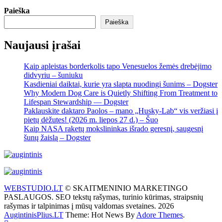
Paieška
Paieška
Naujausi įrašai
Kaip apleistas borderkolis tapo Venesuelos žemės drebėjimo
didvyriu – šuniuku
Kasdieniai daiktai, kurie yra slapta nuodingi šunims – Dogster
Why Modern Dog Care is Quietly Shifting From Treatment to
Lifespan Stewardship — Dogster
Paklauskite daktaro Paolos – mano „Husky-Lab“ vis veržiasi į
pietų dėžutes! (2026 m. liepos 27 d.) – Šuo
Kaip NASA raketų mokslininkas išrado geresnį, saugesnį
šunų žaislą – Dogster
WEBSTUDIO.LT
© SKAITMENINIO MARKETINGO
PASLAUGOS. SEO tekstų rašymas, turinio kūrimas, straipsnių
rašymas ir talpinimas į mūsų valdomas svetaines. 2026
AugintinisPlius.LT
Theme: Hot News By
Adore Themes
.