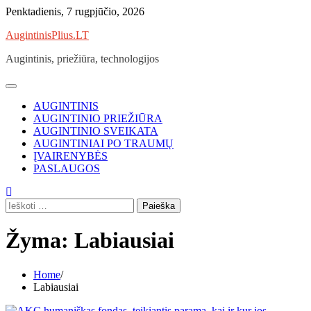
Skip
Penktadienis, 7 rugpjūčio, 2026
to
AugintinisPlius.LT
content
Augintinis, priežiūra, technologijos
AUGINTINIS
AUGINTINIO PRIEŽIŪRA
AUGINTINIO SVEIKATA
AUGINTINIAI PO TRAUMŲ
ĮVAIRENYBĖS
PASLAUGOS
Ieškoti:
Žyma:
Labiausiai
Home
Labiausiai