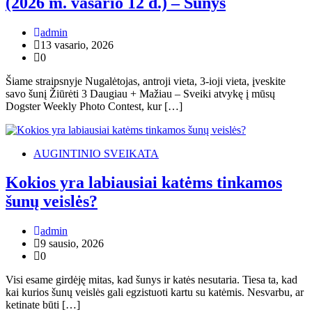
(2026 m. vasario 12 d.) – Šunys
admin
13 vasario, 2026
0
Šiame straipsnyje Nugalėtojas, antroji vieta, 3-ioji vieta, įveskite
savo šunį Žiūrėti 3 Daugiau + Mažiau – Sveiki atvykę į mūsų
Dogster Weekly Photo Contest, kur […]
AUGINTINIO SVEIKATA
Kokios yra labiausiai katėms tinkamos
šunų veislės?
admin
9 sausio, 2026
0
Visi esame girdėję mitas, kad šunys ir katės nesutaria. Tiesa ta, kad
kai kurios šunų veislės gali egzistuoti kartu su katėmis. Nesvarbu, ar
ketinate būti […]