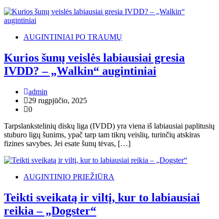
AUGINTINIAI PO TRAUMŲ
Kurios šunų veislės labiausiai gresia
IVDD? – „Walkin“ augintiniai
admin
29 rugpjūčio, 2025
0
Tarpslankstelinių diskų liga (IVDD) yra viena iš labiausiai paplitusių
stuburo ligų šunims, ypač tarp tam tikrų veislių, turinčių atskiras
fizines savybes. Jei esate šunų tėvas, […]
AUGINTINIO PRIEŽIŪRA
Teikti sveikatą ir viltį, kur to labiausiai
reikia – „Dogster“