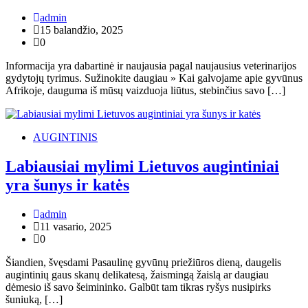
admin
15 balandžio, 2025
0
Informacija yra dabartinė ir naujausia pagal naujausius veterinarijos
gydytojų tyrimus. Sužinokite daugiau » Kai galvojame apie gyvūnus
Afrikoje, dauguma iš mūsų vaizduoja liūtus, stebinčius savo […]
AUGINTINIS
Labiausiai mylimi Lietuvos augintiniai
yra šunys ir katės
admin
11 vasario, 2025
0
Šiandien, švęsdami Pasaulinę gyvūnų priežiūros dieną, daugelis
augintinių gaus skanų delikatesą, žaismingą žaislą ar daugiau
dėmesio iš savo šeimininko. Galbūt tam tikras ryšys nusipirks
šuniuką, […]