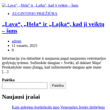
AUGINTINIO PRIEŽIŪRA
„Lava“, „Hela“ ir „Lajka“, kad ji veiktų
– šuns
admin
11 vasario, 2025
0
Informacija yra dabartinė ir naujausia pagal naujausius veterinarijos
gydytojų tyrimus. Sužinokite daugiau » Sveiki, aš daktare Maja!
Perskaitykite mano įžangą, kad sužinotumėte daugiau apie mane
[…]
Paieška
Paieška
Naujausi įrašai
Kaip apleistas borderkolis tapo Venesuelos žemės drebėjimo