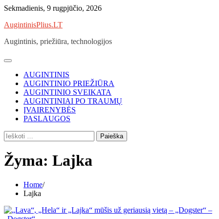
Skip
Sekmadienis, 9 rugpjūčio, 2026
to
AugintinisPlius.LT
content
Augintinis, priežiūra, technologijos
AUGINTINIS
AUGINTINIO PRIEŽIŪRA
AUGINTINIO SVEIKATA
AUGINTINIAI PO TRAUMŲ
ĮVAIRENYBĖS
PASLAUGOS
Ieškoti:
Žyma:
Lajka
Home
Lajka