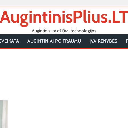
AugintinisPlius.L
Augintinis, priežiūra, technologijos
SVEIKATA
AUGINTINIAI PO TRAUMŲ
ĮVAIRENYBĖS