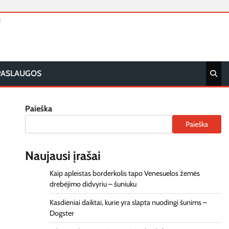
T
PASLAUGOS
Paieška
Paieška
Naujausi įrašai
Kaip apleistas borderkolis tapo Venesuelos žemės
drebėjimo didvyriu – šuniuku
Kasdieniai daiktai, kurie yra slapta nuodingi šunims –
Dogster