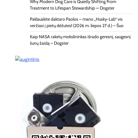
Why Modern Dog Care is Quietly Shifting From
Treatment to Lifespan Stewardship — Dogster
Paklauskite daktaro Paolos – mano „Husky-Lab“ vis
veržiasi į pietų dėžutes! (2026 m. liepos 27 d.) – Šuo
Kaip NASA raketų mokslininkas išrado geresnį, saugesnį
šunų žaislą – Dogster