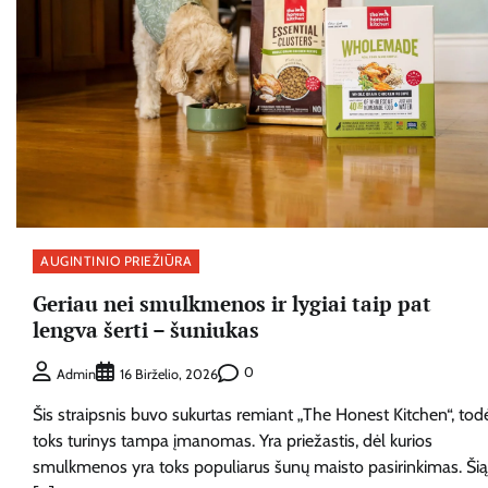
AUGINTINIO PRIEŽIŪRA
Geriau nei smulkmenos ir lygiai taip pat
lengva šerti – šuniukas
0
Admin
16 Birželio, 2026
Šis straipsnis buvo sukurtas remiant „The Honest Kitchen“, tod
toks turinys tampa įmanomas. Yra priežastis, dėl kurios
smulkmenos yra toks populiarus šunų maisto pasirinkimas. Šią