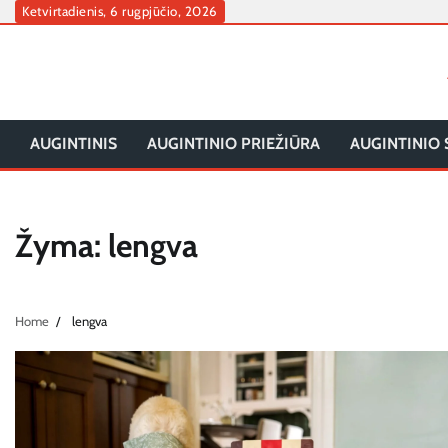
Skip
Ketvirtadienis, 6 rugpjūčio, 2026
to
content
AUGINTINIS
AUGINTINIO PRIEŽIŪRA
AUGINTINIO 
Žyma:
lengva
Home
lengva