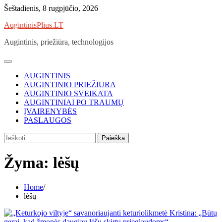
Skip
Šeštadienis, 8 rugpjūčio, 2026
to
AugintinisPlius.LT
content
Augintinis, priežiūra, technologijos
AUGINTINIS
AUGINTINIO PRIEŽIŪRA
AUGINTINIO SVEIKATA
AUGINTINIAI PO TRAUMŲ
ĮVAIRENYBĖS
PASLAUGOS
Ieškoti:
Žyma:
lėšų
Home
lėšų