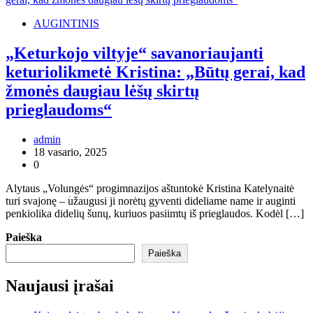
AUGINTINIS
„Keturkojo viltyje“ savanoriaujanti
keturiolikmetė Kristina: „Būtų gerai, kad
žmonės daugiau lėšų skirtų
prieglaudoms“
admin
18 vasario, 2025
0
Alytaus „Volungės“ progimnazijos aštuntokė Kristina Katelynaitė
turi svajonę – ؘužaugusi ji norėtų gyventi dideliame name ir auginti
penkiolika didelių šunų, kuriuos pasiimtų iš prieglaudos. Kodėl […]
Paieška
Paieška
Naujausi įrašai