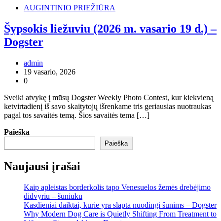
AUGINTINIO PRIEŽIŪRA
Šypsokis liežuviu (2026 m. vasario 19 d.) –
Dogster
admin
19 vasario, 2026
0
Sveiki atvykę į mūsų Dogster Weekly Photo Contest, kur kiekvieną
ketvirtadienį iš savo skaitytojų išrenkame tris geriausias nuotraukas
pagal tos savaitės temą. Šios savaitės tema […]
Paieška
Paieška
Naujausi įrašai
Kaip apleistas borderkolis tapo Venesuelos žemės drebėjimo
didvyriu – šuniuku
Kasdieniai daiktai, kurie yra slapta nuodingi šunims – Dogster
Why Modern Dog Care is Quietly Shifting From Treatment to