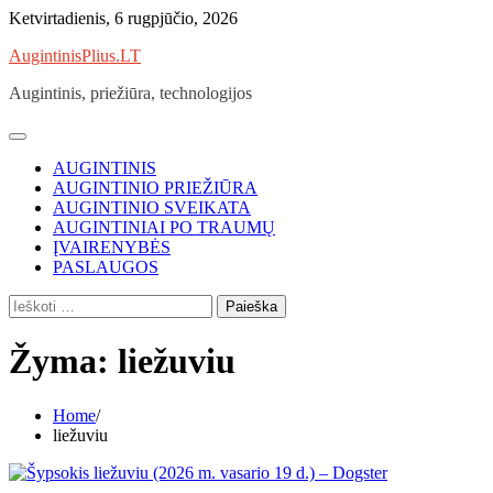
Skip
Ketvirtadienis, 6 rugpjūčio, 2026
to
AugintinisPlius.LT
content
Augintinis, priežiūra, technologijos
AUGINTINIS
AUGINTINIO PRIEŽIŪRA
AUGINTINIO SVEIKATA
AUGINTINIAI PO TRAUMŲ
ĮVAIRENYBĖS
PASLAUGOS
Ieškoti:
Žyma:
liežuviu
Home
liežuviu