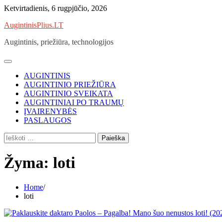
Skip
Ketvirtadienis, 6 rugpjūčio, 2026
to
AugintinisPlius.LT
content
Augintinis, priežiūra, technologijos
AUGINTINIS
AUGINTINIO PRIEŽIŪRA
AUGINTINIO SVEIKATA
AUGINTINIAI PO TRAUMŲ
ĮVAIRENYBĖS
PASLAUGOS
Ieškoti:
Žyma:
loti
Home
loti