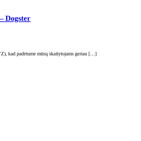
 – Dogster
(MVZ), kad padėtume mūsų skaitytojams geriau […]