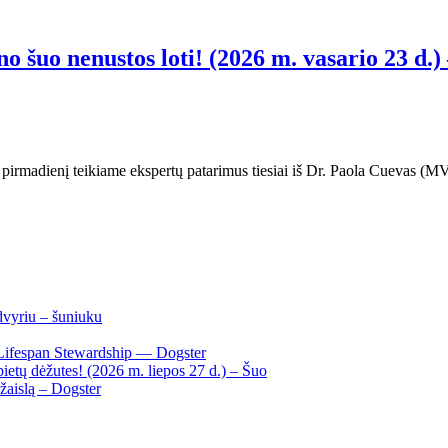
 šuo nenustos loti! (2026 m. vasario 23 d.)
ą pirmadienį teikiame ekspertų patarimus tiesiai iš Dr. Paola Cuevas 
dvyriu – šuniuku
Lifespan Stewardship — Dogster
ietų dėžutes! (2026 m. liepos 27 d.) – Šuo
žaislą – Dogster