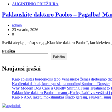
AUGINTINIO PRIEŽIŪRA
Paklauskite daktaro Paolos – Pagalba! Mano
admin
23 vasario, 2026
0
Sveiki atvykę į mūsų seriją „Klauskite daktaro Paolos“, kur kiekvien
Paieška
Paieška
Naujausi įrašai
Kaip apleistas borderkolis tapo Venesuelos žemės drebėjimo di
Kasdieniai daiktai, kurie yra slapta nuodingi šunims – Dogster
Why Modern Dog Care is Quietly Shifting From Treatment to 
Paklauskite daktaro Paolos – mano „Husky-Lab“ vis veržiasi į p
Kaip NASA raketų mokslininkas išrado geresnį, saugesnį šunų 