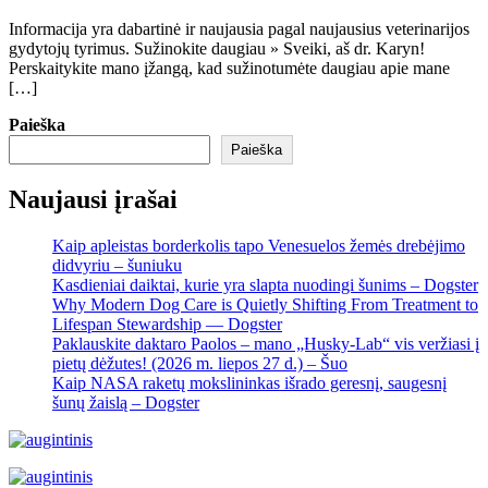
Informacija yra dabartinė ir naujausia pagal naujausius veterinarijos
gydytojų tyrimus. Sužinokite daugiau » Sveiki, aš dr. Karyn!
Perskaitykite mano įžangą, kad sužinotumėte daugiau apie mane
[…]
Paieška
Paieška
Naujausi įrašai
Kaip apleistas borderkolis tapo Venesuelos žemės drebėjimo
didvyriu – šuniuku
Kasdieniai daiktai, kurie yra slapta nuodingi šunims – Dogster
Why Modern Dog Care is Quietly Shifting From Treatment to
Lifespan Stewardship — Dogster
Paklauskite daktaro Paolos – mano „Husky-Lab“ vis veržiasi į
pietų dėžutes! (2026 m. liepos 27 d.) – Šuo
Kaip NASA raketų mokslininkas išrado geresnį, saugesnį
šunų žaislą – Dogster