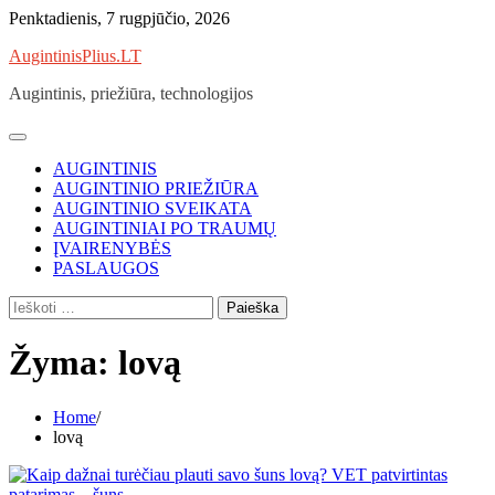
Skip
Penktadienis, 7 rugpjūčio, 2026
to
AugintinisPlius.LT
content
Augintinis, priežiūra, technologijos
AUGINTINIS
AUGINTINIO PRIEŽIŪRA
AUGINTINIO SVEIKATA
AUGINTINIAI PO TRAUMŲ
ĮVAIRENYBĖS
PASLAUGOS
Ieškoti:
Žyma:
lovą
Home
lovą